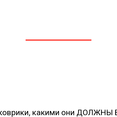
A-коврики для Acura/Ак
для любых моделей
 сами производим НЕУБИВАЕ
EVA-коврики премиум-качеств
полнении с бортиками (3D), так 
коврики, какими они ДОЛЖНЫ