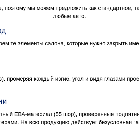
е, поэтому мы можем предложить как стандартное, т
любые авто.
од
роем те элементы салона, которые нужно закрыть и
в), промеряя каждый изгиб, угол и видя глазами про
ии
отный ЕВА-материал (55 шор), проверенные подпятни
ерами. На всю продукцию действует безусловная га