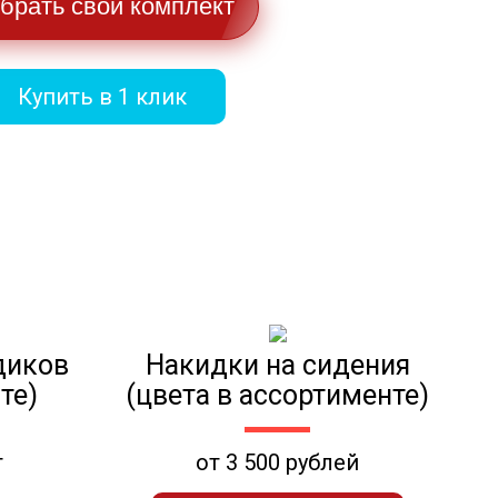
брать свой комплект
Купить в 1 клик
диков
Накидки на сидения
те)
(цвета в ассортименте)
т
от 3 500 рублей