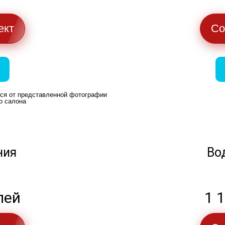
ект
Со
ься от представленной фотографии
о салона
ния
Во
лей
1 