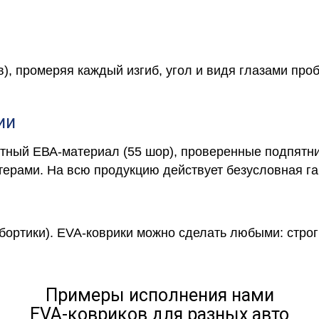
в), промеряя каждый изгиб, угол и видя глазами про
ии
отный ЕВА-материал (55 шор), проверенные подпятни
ерами. На всю продукцию действует безусловная га
 бортики). EVA-коврики можно сделать любыми: строги
Примеры исполнения нами
EVA-ковриков для разных авто