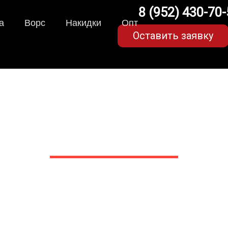
8 (952) 430-70
а
Ворс
Накидки
Опт
Оставить заявку
Audi A4 B5 (1 поколение
в Белгороде
 сами производим НЕУБИВАЕ
EVA-коврики премиум-качеств
полнении с бортиками (3D), так 