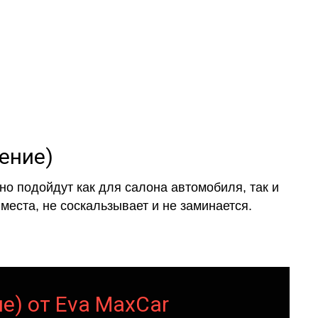
ение)
о подойдут как для салона автомобиля, так и
места, не соскальзывает и не заминается.
е) от Eva MaxCar