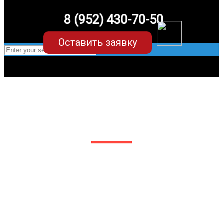
8 (952) 430-70-50
Оставить заявку
EVA-коврики для Audi A8 D3 (2
поколение)
в Белгороде
Мы сами производим НЕУБИВАЕМЫЕ
EVA-коврики премиум-качества
как в исполнении с бортиками (3D),
так и обычные