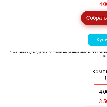
4 0
Собрать
Купи
*Внешний вид модели с бортами на разные авто может отли
ва
Компл
4 0
3 5