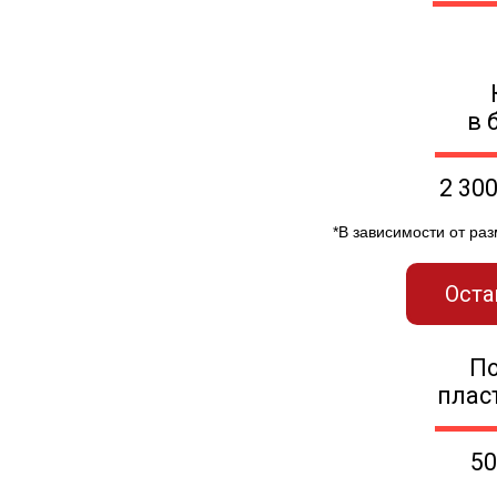
в 
2 30
*В зависимости от ра
Оста
П
плас
50