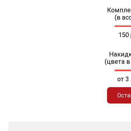
Компле
(в ас
150
Накидк
(цвета в
от 3
Оста