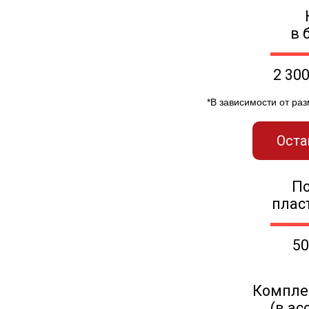
в 
2 30
*В зависимости от ра
Оста
П
плас
50
Компле
(в ас