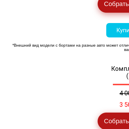
Собрать
Купи
*Внешний вид модели с бортами на разные авто может отли
ва
Компл
4 0
3 5
Собрать