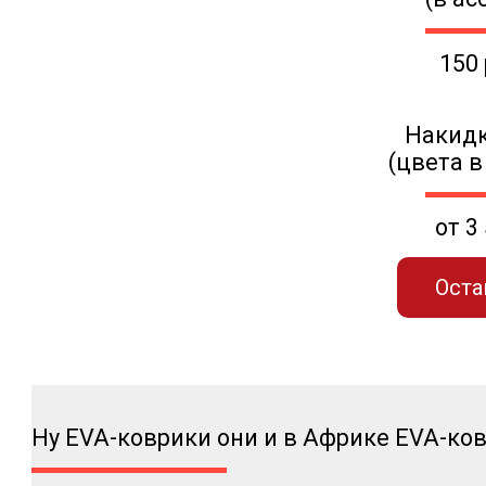
150
Накидк
(цвета в
от 3
Оста
Ну EVA-коврики они и в Африке EVA-ко