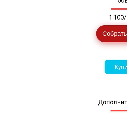
об
1 100/
Собрать
Купи
Дополнит