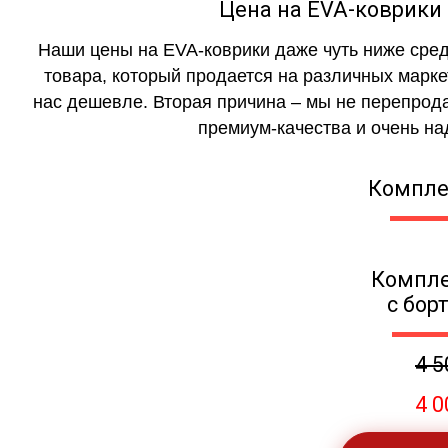
Цена на EVA-коврики 
Наши цены на EVA-коврики даже чуть ниже сред
товара, который продается на различных маркет
нас дешевле. Вторая причина – мы не перепрода
премиум-качества и очень на
Компле
Компле
с бор
4 5
4 0