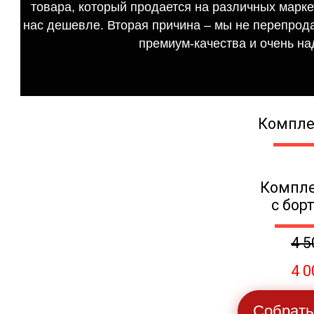
товара, который продается на различных маркет
нас дешевле. Вторая причина – мы не перепрода
премиум-качества и очень на
Компле
Компле
с бор
4 5
4 0
Собрать