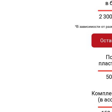
в 
2 30
*В зависимости от ра
Оста
П
плас
50
Компле
(в ас