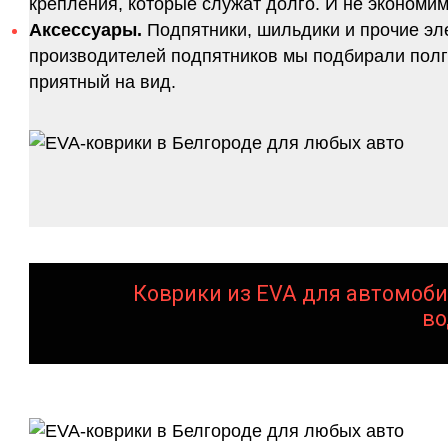
крепления, которые служат долго. И не экономим
Аксессуары.
Подпятники, шильдики и прочие эл
производителей подпятников мы подбирали полго
приятный на вид.
Коврики из EVA для автомоби
во