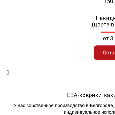
150
Накидк
(цвета в
от 3
Оста
]
ЕВА-коврики, к
У нас собственное производство в Белгороде,
индивидуальное исполн