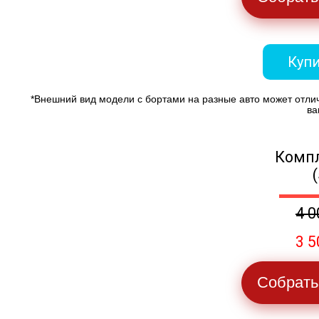
Купи
*Внешний вид модели с бортами на разные авто может отли
ва
Компл
4 0
3 5
Собрать