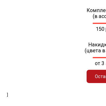
Компле
(в ас
150
Накидк
(цвета в
от 3
Оста
]