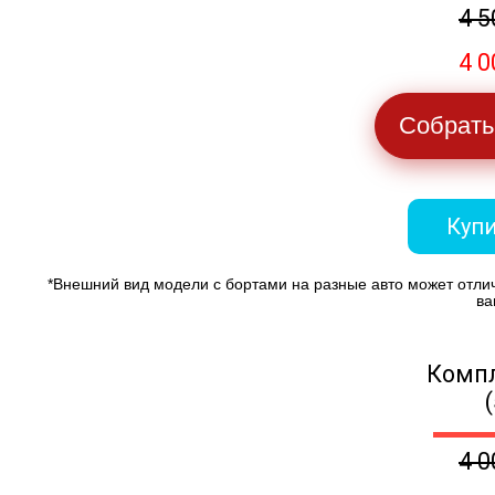
4 5
4 0
Собрать
Купи
*Внешний вид модели с бортами на разные авто может отли
ва
Компл
4 0