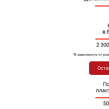
в 
2 30
*В зависимости от ра
Оста
П
плас
50