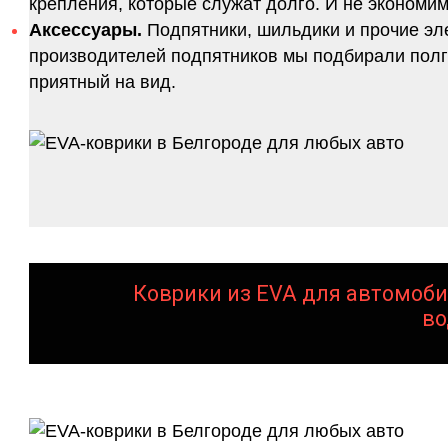
крепления, которые служат долго. И не экономим
Аксессуары.
Подпятники, шильдики и прочие эл
производителей подпятников мы подбирали полго
приятный на вид.
Коврики из EVA для автомоби
во