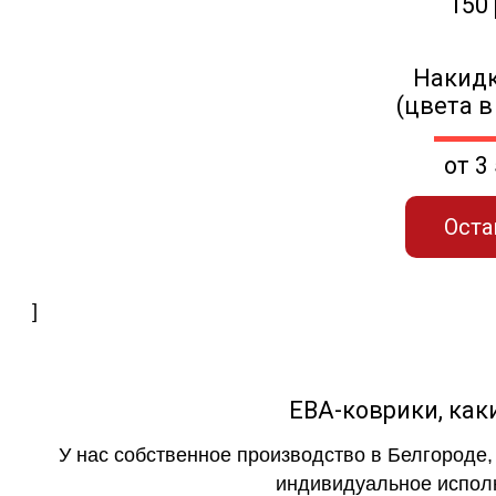
150
Накидк
(цвета в
от 3
Оста
]
ЕВА-коврики, к
У нас собственное производство в Белгороде,
индивидуальное исполн