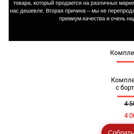
товара, который продается на различных маркет
нас дешевле. Вторая причина – мы не перепрода
премиум-качества и очень на
Компле
Компле
с бор
4 5
4 0
Собрать