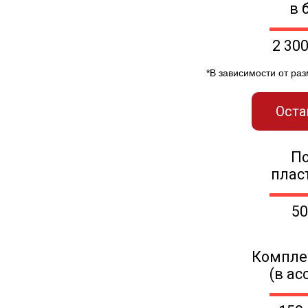
в 
2 30
*В зависимости от ра
Оста
П
плас
50
Компле
(в ас