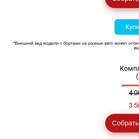
Купи
*Внешний вид модели с бортами на разные авто может отли
ва
Компл
4 0
3 5
Собрать