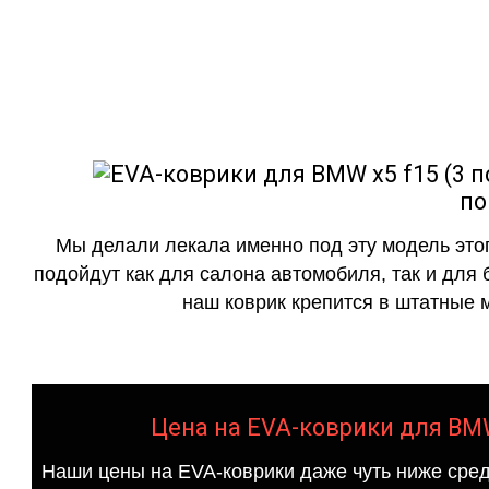
как в исполнении с бо
по
Мы делали лекала именно под эту модель этог
подойдут как для салона автомобиля, так и для 
наш коврик крепится в штатные м
Цена на EVA-коврики для BMW 
Наши цены на EVA-коврики даже чуть ниже сред