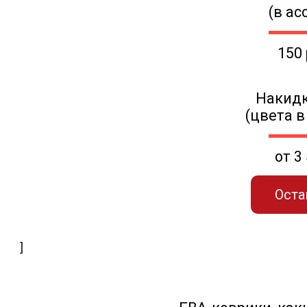
(в ас
150
Накидк
(цвета в
от 3
Оста
]