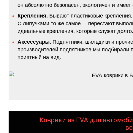
он абсолютно безопасен, экологичен и имее
Крепления.
Бывают пластиковые крепления, 
С липучками то же самое – перестают выполн
идеальные крепления, которые служат долго.
Аксессуары.
Подпятники, шильдики и прочие
производителей подпятников мы подбирали по
приятный на вид.
Коврики из EVA для автомоби
во