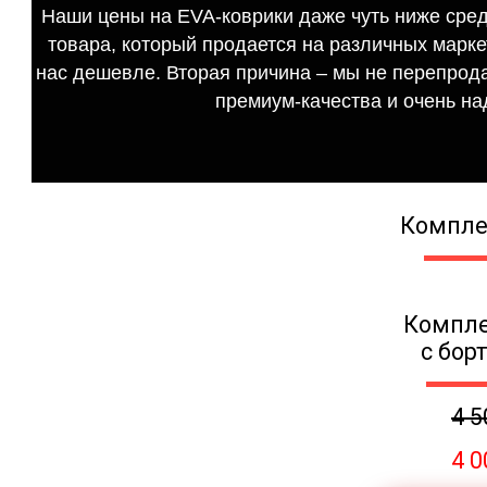
Наши цены на EVA-коврики даже чуть ниже сред
товара, который продается на различных маркет
нас дешевле. Вторая причина – мы не перепрода
премиум-качества и очень на
Компле
Компле
с бор
4 5
4 0