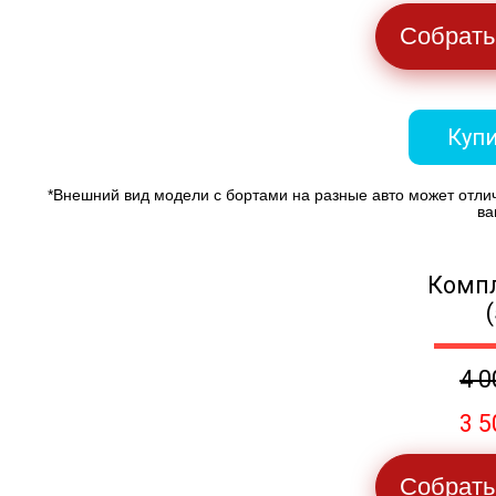
Собрать
Купи
*Внешний вид модели с бортами на разные авто может отли
ва
Компл
4 0
3 5
Собрать