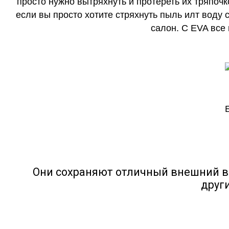
просто нужно вытряхнуть и протереть их тряпочк
если вы просто хотите стряхнуть пыль илт воду с
салон. С EVA все
Они сохраняют отличный внешний в
друг