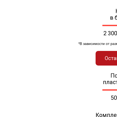
в 
2 30
*В зависимости от ра
Оста
П
плас
50
Компле