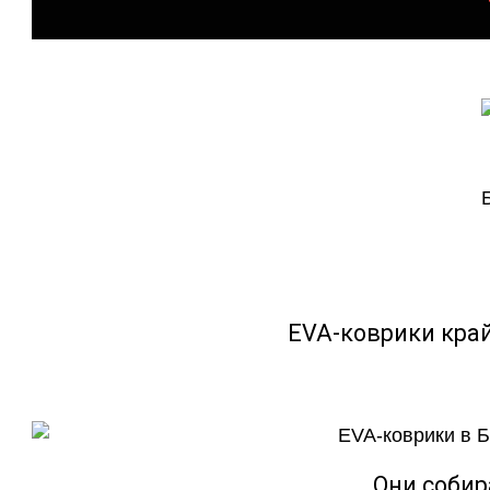
EVA-коврики кра
Они собир