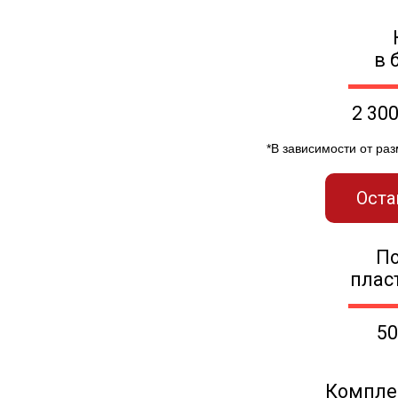
в 
2 30
*В зависимости от ра
Оста
П
плас
50
Компле