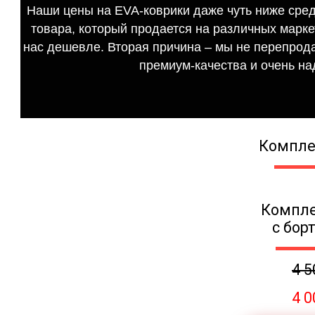
Наши цены на EVA-коврики даже чуть ниже сред
товара, который продается на различных маркет
нас дешевле. Вторая причина – мы не перепрода
премиум-качества и очень на
Компле
Компле
с бор
4 5
4 0