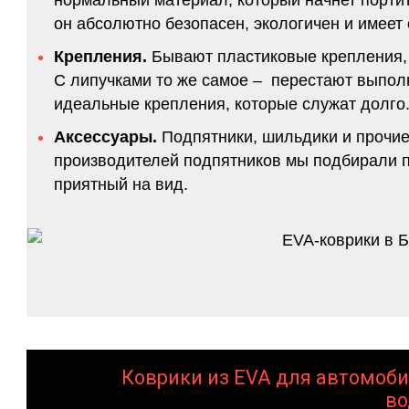
он абсолютно безопасен, экологичен и имее
Крепления.
Бывают пластиковые крепления, 
С липучками то же самое – перестают выполн
идеальные крепления, которые служат долго.
Аксессуары.
Подпятники, шильдики и прочие
производителей подпятников мы подбирали по
приятный на вид.
Коврики из EVA для автомоби
во