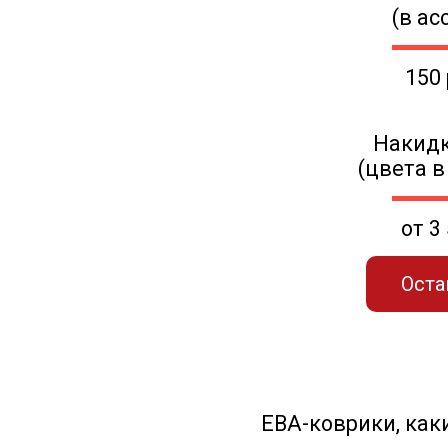
(в ас
150
Накидк
(цвета в
от 3
Оста
ЕВА-коврики, к