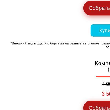
Собрать
Купи
*Внешний вид модели с бортами на разные авто может отли
ва
Компл
4 0
3 5
Собрать