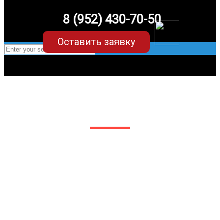
8 (952) 430-70-50
Оставить заявку
EVA-коврики для Chery Tiggo 3
в Белгороде
Мы сами производим НЕУБИВАЕМЫЕ
EVA-коврики премиум-качества
как в исполнении с бортиками (3D),
так и обычные