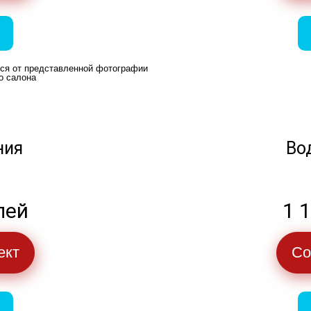
ься от представленной фотографии
о салона
ния
Во
лей
1 
ект
Со