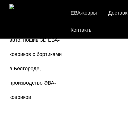
ЕВА-ковры
Доставк
Контакты
EVA-коври
Мы
как в ис