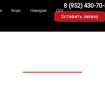
8 (952) 430-70
а
Ворс
Накидки
Опт
Оставить заявку
ки для Chevrolet Cruze 
в Белгороде
 сами производим НЕУБИВАЕ
EVA-коврики премиум-качеств
полнении с бортиками (3D), так 