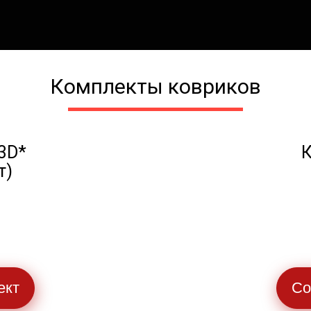
Комплекты ковриков
3D*
К
т)
ект
Со