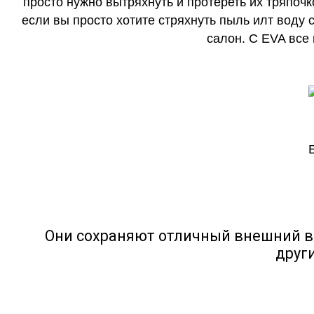
просто нужно вытряхнуть и протереть их тряпочк
если вы просто хотите стряхнуть пыль илт воду с
салон. С EVA все
Они сохраняют отличный внешний в
друг