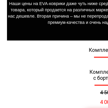
Наши цены на EVA-коврики даже чуть ниже сред
товара, который продается на различных маркет
нас дешевле. Вторая причина – мы не перепрода
премиум-качества и очень на
Компле
Компле
с бор
4 5
4 0