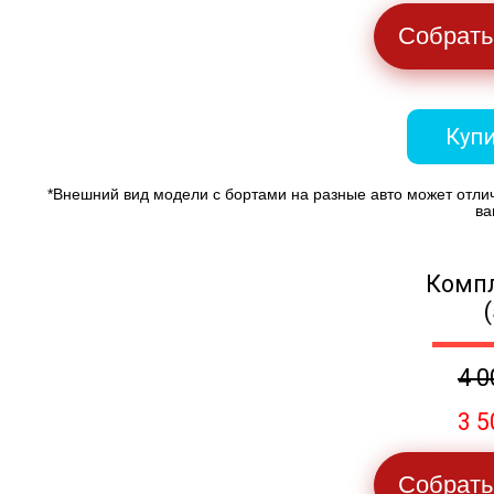
Собрать
Купи
*Внешний вид модели с бортами на разные авто может отли
ва
Компл
4 0
3 5
Собрать