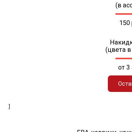
(в ас
150
Накидк
(цвета в
от 3
Оста
]