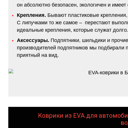
он абсолютно безопасен, экологичен и имее
Крепления.
Бывают пластиковые крепления, 
С липучками то же самое – перестают выполн
идеальные крепления, которые служат долго.
Аксессуары.
Подпятники, шильдики и прочие
производителей подпятников мы подбирали по
приятный на вид.
Коврики из EVA для автомоби
во