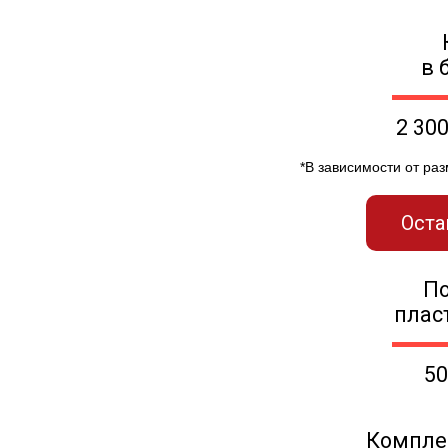
в 
2 30
*В зависимости от ра
Оста
П
плас
50
Компле