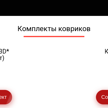
Комплекты ковриков
3D*
К
т)
ект
Со