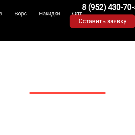
8 (952) 430-70
а
Ворс
Накидки
Опт
Оставить заявку
для Chrysler Sebring II 
в Белгороде
 сами производим НЕУБИВАЕ
EVA-коврики премиум-качеств
полнении с бортиками (3D), так 