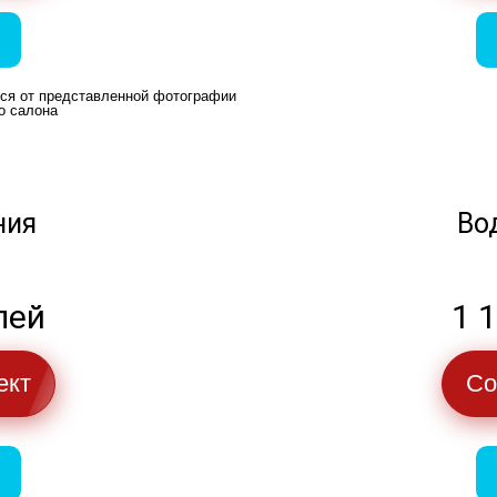
ься от представленной фотографии
о салона
ния
Во
лей
1 
ект
Со