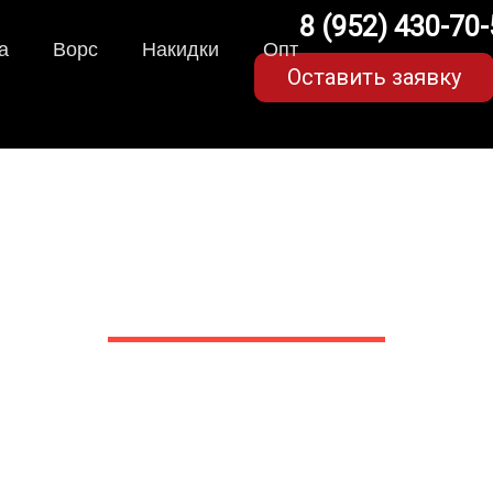
8 (952) 430-70
а
Ворс
Накидки
Опт
Оставить заявку
A-коврики для Evolute i-
в Белгороде
 сами производим НЕУБИВАЕ
EVA-коврики премиум-качеств
полнении с бортиками (3D), так 