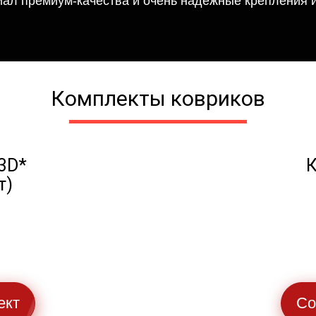
иал премиум-качества и очень надежные крепления и
Комплекты ковриков
3D*
К
т)
ект
Со