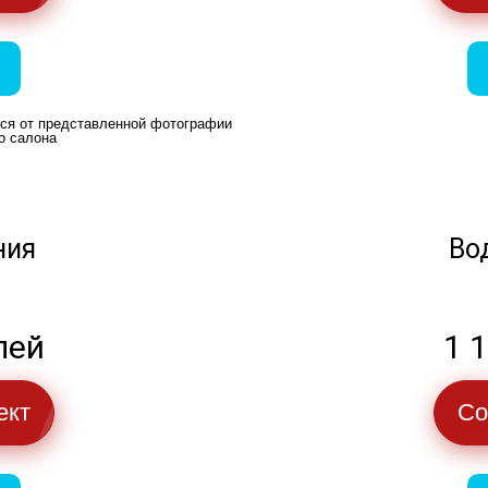
ься от представленной фотографии
о салона
ния
Во
лей
1 
ект
Со