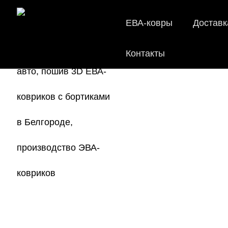
ЕВА-ковры
Доставк
Контакты
EV
Мы
как в ис