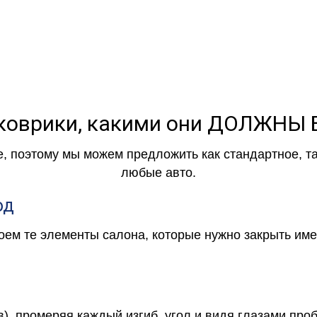
коврики, какими они ДОЛЖНЫ
е, поэтому мы можем предложить как стандартное, т
любые авто.
од
роем те элементы салона, которые нужно закрыть и
в), промеряя каждый изгиб, угол и видя глазами про