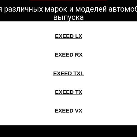
ля различных марок и моделей автомо
выпуска
EXEED LX
EXEED RX
EXEED TXL
EXEED TX
EXEED VX