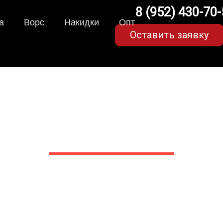
8 (952) 430-70
а
Ворс
Накидки
Опт
Оставить заявку
A-коврики для Exeed/Эк
для любых моделей
 сами производим НЕУБИВАЕ
EVA-коврики премиум-качеств
полнении с бортиками (3D), так 