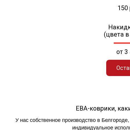
150
Накидк
(цвета в
от 3
Оста
ЕВА-коврики, к
У нас собственное производство в Белгороде,
индивидуальное исполн