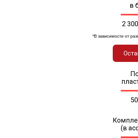
в 
2 30
*В зависимости от ра
Оста
П
плас
50
Компле
(в ас