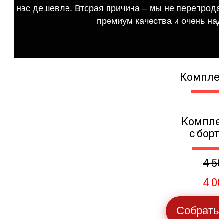
нас дешевле. Вторая причина – мы не перепрода
премиум-качества и очень на
Компле
Компле
с бор
4 5
4 0
Собрать