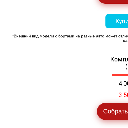
Купи
*Внешний вид модели с бортами на разные авто может отли
ва
Компл
4 0
3 5
Собрать