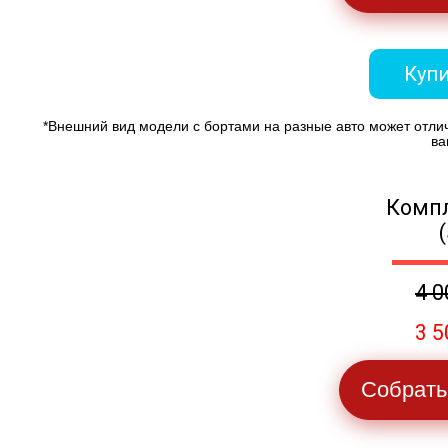
Купи
*Внешний вид модели с бортами на разные авто может отли
ва
Компл
4 0
3 5
Собрать