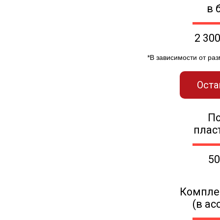
в 
2 30
*В зависимости от ра
Оста
П
плас
50
Компле
(в ас