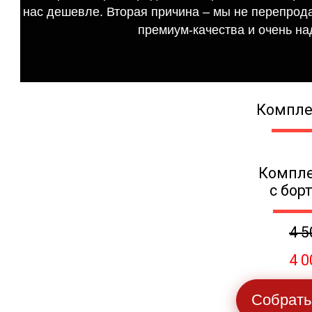
нас дешевле. Вторая причина – мы не перепрода
премиум-качества и очень на
Компле
Компле
с бор
4 5
4 0
Собрать