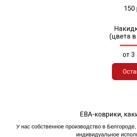
150
Накидк
(цвета в
от 3
Оста
ЕВА-коврики, к
У нас собственное производство в Белгороде,
индивидуальное исполн