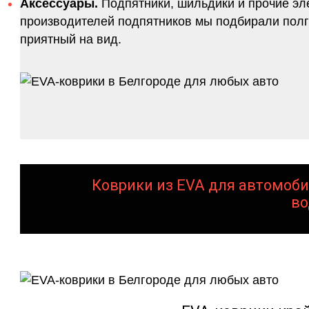
Аксессуары.
Подпятники, шильдики и прочие эл
производителей подпятников мы подбирали полго
приятный на вид.
Коврики из EVA для автомоби
во