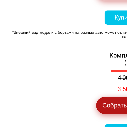
Купи
*Внешний вид модели с бортами на разные авто может отли
ва
Компл
4 0
3 5
Собрать