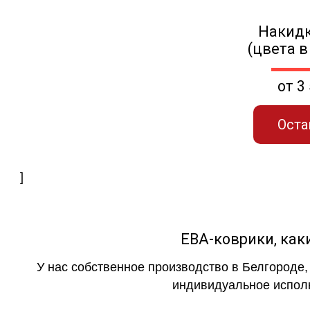
Накидк
(цвета в
от 3
Оста
]
ЕВА-коврики, к
У нас собственное производство в Белгороде,
индивидуальное исполн