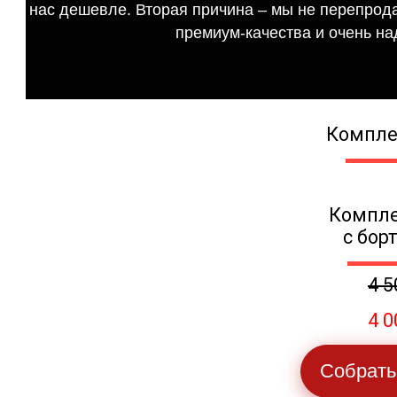
нас дешевле. Вторая причина – мы не перепрода
премиум-качества и очень на
Компле
Компле
с бор
4 5
4 0
Собрать