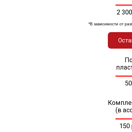
2 30
*В зависимости от ра
Оста
П
плас
50
Компле
(в ас
150