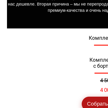
нас дешевле. Вторая причина – мы не перепрода
премиум-качества и очень на
Компле
Компле
с бор
4 5
4 0
Собрать