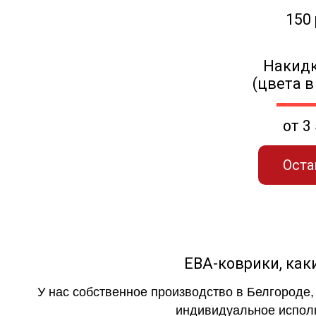
150
Накидк
(цвета в
от 3
Оста
ЕВА-коврики, к
У нас собственное производство в Белгороде,
индивидуальное исполн