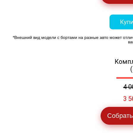
Купи
*Внешний вид модели с бортами на разные авто может отли
ва
Компл
4 0
3 5
Собрать