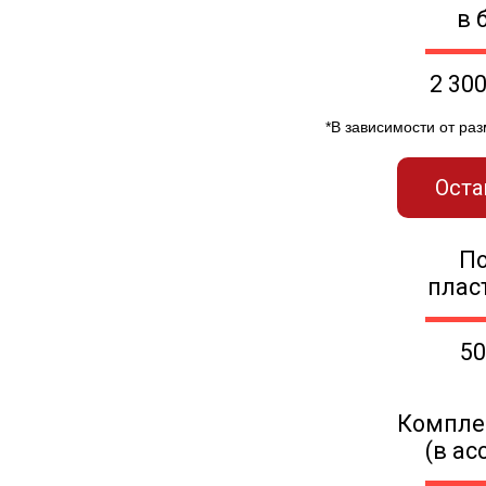
в 
2 30
*В зависимости от ра
Оста
П
плас
50
Компле
(в ас