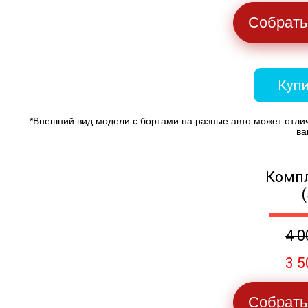
Собрать
Купи
*Внешний вид модели с бортами на разные авто может отли
ва
Компл
4 0
3 5
Собрать