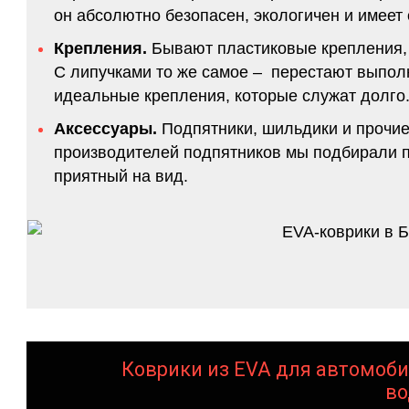
он абсолютно безопасен, экологичен и имее
Крепления.
Бывают пластиковые крепления, 
С липучками то же самое – перестают выполн
идеальные крепления, которые служат долго.
Аксессуары.
Подпятники, шильдики и прочие
производителей подпятников мы подбирали по
приятный на вид.
Коврики из EVA для автомоби
во