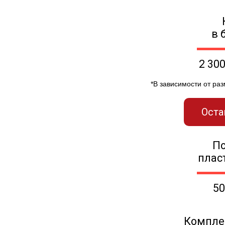
в 
2 30
*В зависимости от ра
Оста
П
плас
50
Компле