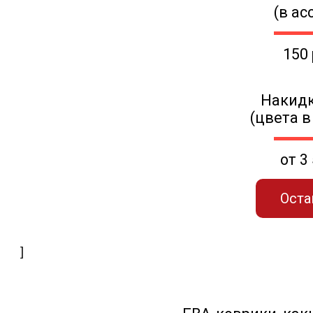
(в ас
150
Накидк
(цвета в
от 3
Оста
]