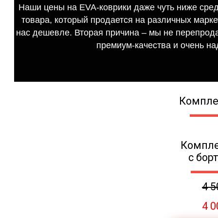
Наши цены на EVA-коврики даже чуть ниже сред
товара, который продается на различных маркет
нас дешевле. Вторая причина – мы не перепрода
премиум-качества и очень на
Компле
Компле
с бор
4 5
4 0