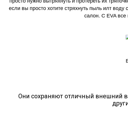
просто нужно вытряхнуть и протереть их тряпочк
если вы просто хотите стряхнуть пыль илт воду с
салон. С EVA все
Они сохраняют отличный внешний в
друг