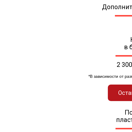
Дополнит
в 
2 30
*В зависимости от ра
Оста
П
плас