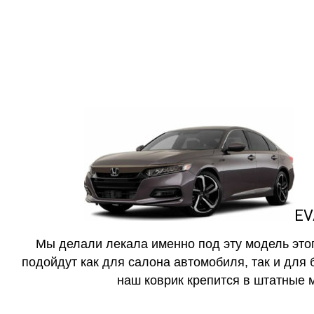
как в исполнении с бо
EV
Мы делали лекала именно под эту модель этог
подойдут как для салона автомобиля, так и для 
наш коврик крепится в штатные м