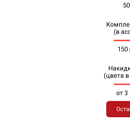
50
Компле
(в ас
150
Накидк
(цвета в
от 3
Оста