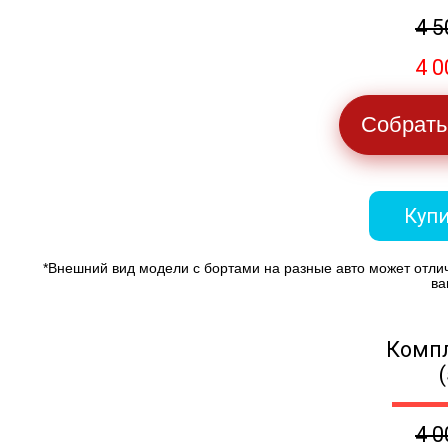
4 5
4 0
Собрать
Купи
*Внешний вид модели с бортами на разные авто может отли
ва
Компл
4 0