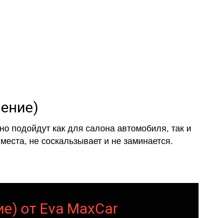
ление)
о подойдут как для салона автомобиля, так и
места, не соскальзывает и не заминается.
ие) от Eva MaxCar