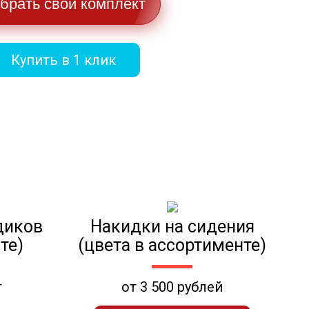
брать свой комплект
Купить в 1 клик
диков
Накидки на сидения
те)
(цвета в ассортименте)
т
от 3 500 рублей