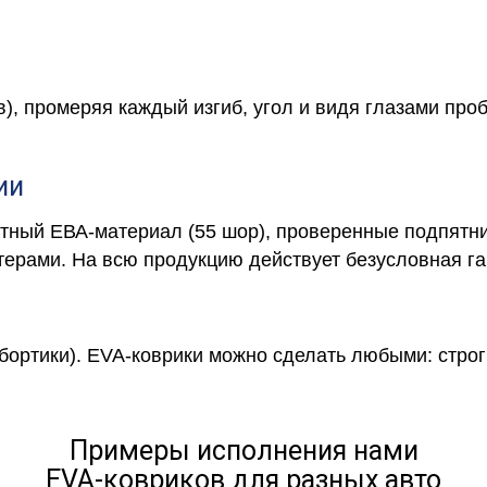
в), промеряя каждый изгиб, угол и видя глазами про
ии
отный ЕВА-материал (55 шор), проверенные подпятни
ерами. На всю продукцию действует безусловная га
 бортики). EVA-коврики можно сделать любыми: строги
Примеры исполнения нами
EVA-ковриков для разных авто