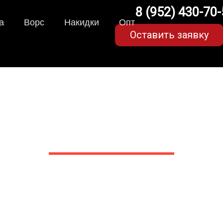
8 (952) 430-70
а
Ворс
Накидки
Опт
Оставить заявку
ки для Honda Pilot (3 
в Белгороде
 сами производим НЕУБИВАЕ
EVA-коврики премиум-качеств
полнении с бортиками (3D), так 