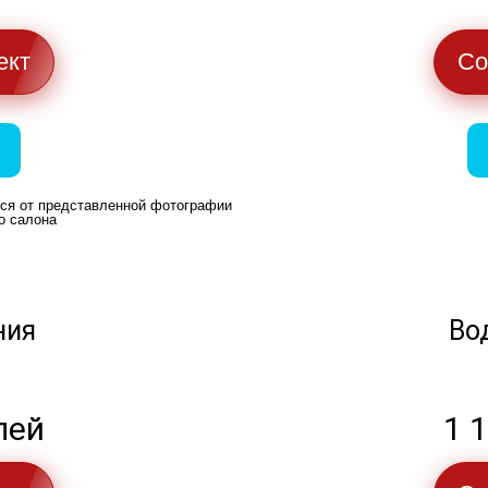
ект
Со
ься от представленной фотографии
о салона
ния
Во
лей
1 