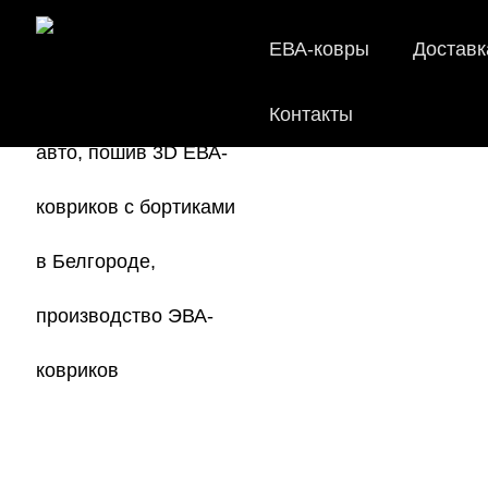
ЕВА-ковры
Доставк
Контакты
EVA-коври
Мы
как в ис