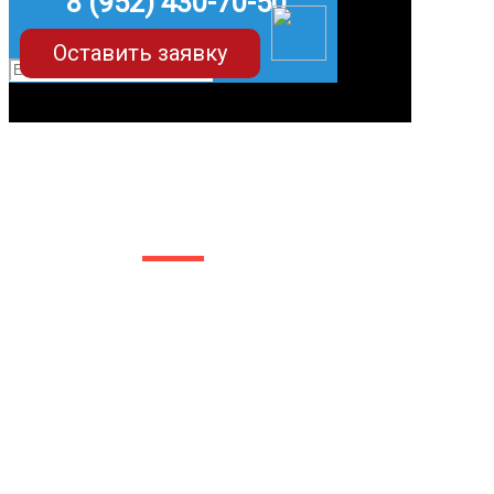
8 (952) 430-70-50
Оставить заявку
EVA-коврики для Hyundai
Elantra (7 поколение)
в Белгороде
Мы сами производим
НЕУБИВАЕМЫЕ
EVA-коврики премиум-
качества
как в исполнении с
бортиками (3D), так и
обычные