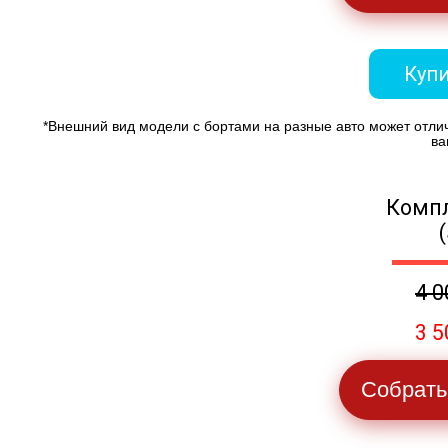
Купи
*Внешний вид модели с бортами на разные авто может отли
ва
Компл
4 0
3 5
Собрать