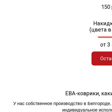
150
Накидк
(цвета в
от 3
Оста
ЕВА-коврики, к
У нас собственное производство в Белгороде,
индивидуальное исполн