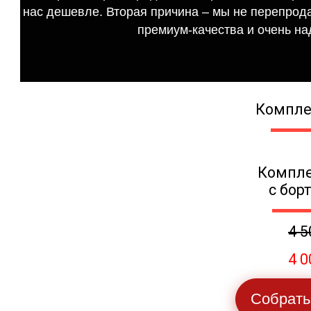
нас дешевле. Вторая причина – мы не перепрода
премиум-качества и очень на
Компле
Компле
с бор
4 5
4 0
Собрать