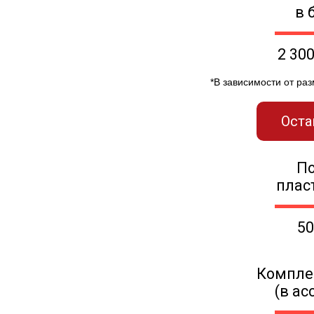
в 
2 30
*В зависимости от ра
Оста
П
плас
50
Компле
(в ас