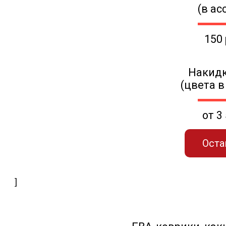
(в ас
150
Накидк
(цвета в
от 3
Оста
]