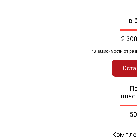
в 
2 30
*В зависимости от ра
Оста
П
плас
50
Компле