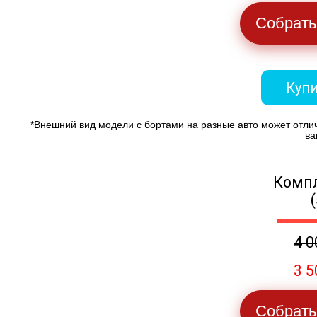
Собрать
Купи
*Внешний вид модели с бортами на разные авто может отли
ва
Компл
4 0
3 5
Собрать