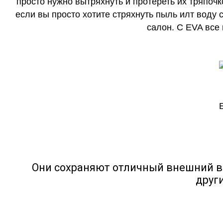
просто нужно вытряхнуть и протереть их тряпочк
если вы просто хотите стряхнуть пыль илт воду с
салон. С EVA все
Они сохраняют отличный внешний в
друг