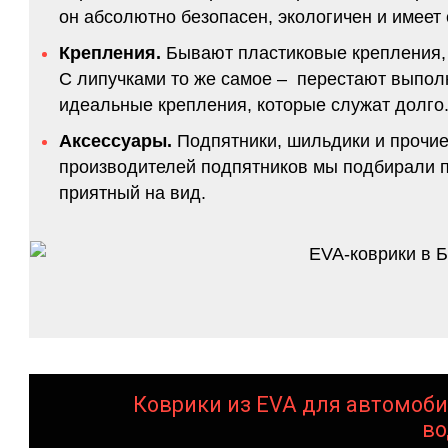
он абсолютно безопасен, экологичен и имее
Крепления.
Бывают пластиковые крепления, 
С липучками то же самое – перестают выполн
идеальные крепления, которые служат долго.
Аксессуары.
Подпятники, шильдики и прочие
производителей подпятников мы подбирали по
приятный на вид.
Коврики из EVA для автомоби
во