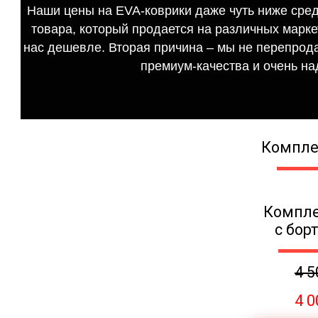
Наши цены на EVA-коврики даже чуть ниже сред
товара, который продается на различных маркет
нас дешевле. Вторая причина – мы не перепрода
премиум-качества и очень на
Компле
Компле
с бор
4 5
4 0