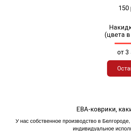
150
Накидк
(цвета в
от 3
Оста
ЕВА-коврики, к
У нас собственное производство в Белгороде,
индивидуальное исполн