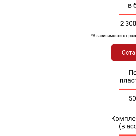
в 
2 30
*В зависимости от ра
Оста
П
плас
50
Компле
(в ас