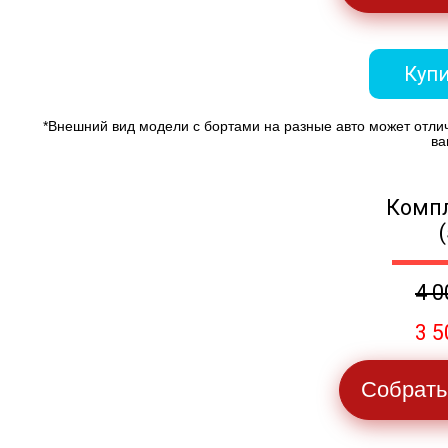
Купи
*Внешний вид модели с бортами на разные авто может отли
ва
Компл
4 0
3 5
Собрать