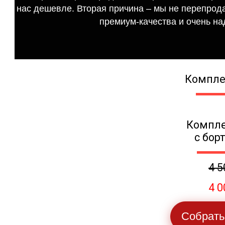
нас дешевле. Вторая причина – мы не перепрода
премиум-качества и очень на
Компле
Компле
с бор
4 5
4 0
Собрать