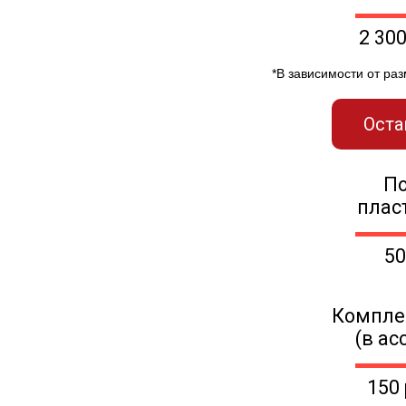
2 30
*В зависимости от ра
Оста
П
плас
50
Компле
(в ас
150