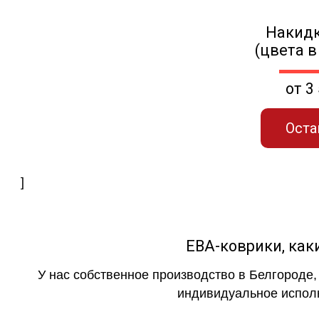
Накидк
(цвета в
от 3
Оста
]
ЕВА-коврики, к
У нас собственное производство в Белгороде,
индивидуальное исполн