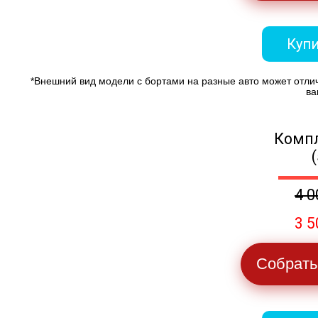
Купи
*Внешний вид модели с бортами на разные авто может отли
ва
Компл
4 0
3 5
Собрать