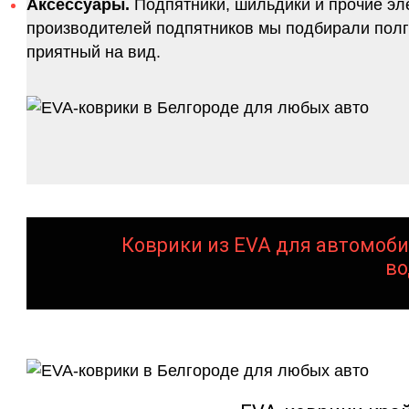
Аксессуары.
Подпятники, шильдики и прочие эл
производителей подпятников мы подбирали полго
приятный на вид.
Коврики из EVA для автомоби
во