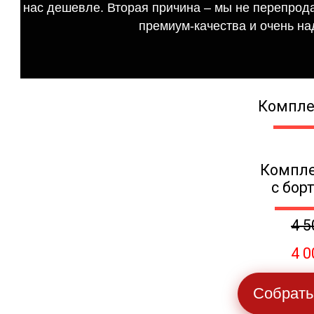
нас дешевле. Вторая причина – мы не перепрода
премиум-качества и очень на
Компле
Компле
с бор
4 5
4 0
Собрать