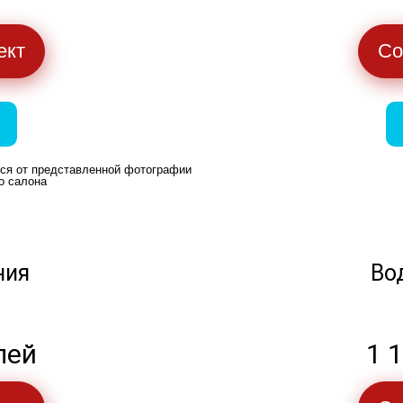
ект
Со
ься от представленной фотографии
о салона
ния
Во
лей
1 