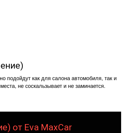
ление)
о подойдут как для салона автомобиля, так и
места, не соскальзывает и не заминается.
ие) от Eva MaxCar