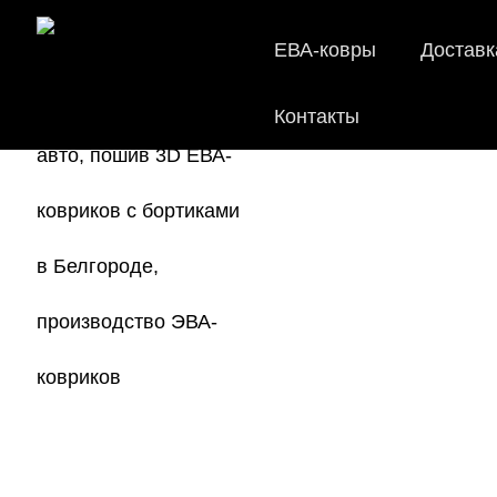
ЕВА-ковры
Доставк
Контакты
EVA-ковр
Мы
как в ис