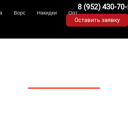
8 (952) 430-70
а
Ворс
Накидки
Опт
Оставить заявку
ики для Kia Mohave (1 п
в Белгороде
 сами производим НЕУБИВАЕ
EVA-коврики премиум-качеств
полнении с бортиками (3D), так 