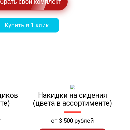
брать свой комплект
Купить в 1 клик
диков
Накидки на сидения
те)
(цвета в ассортименте)
т
от 3 500 рублей