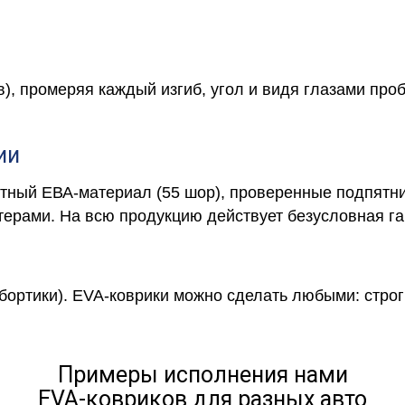
в), промеряя каждый изгиб, угол и видя глазами про
ии
отный ЕВА-материал (55 шор), проверенные подпятни
ерами. На всю продукцию действует безусловная га
 бортики). EVA-коврики можно сделать любыми: строги
Примеры исполнения нами
EVA-ковриков для разных авто