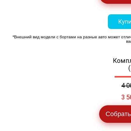
Купи
*Внешний вид модели с бортами на разные авто может отли
ва
Компл
4 0
3 5
Собрать