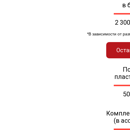
в 
2 30
*В зависимости от ра
Оста
П
плас
50
Компле
(в ас