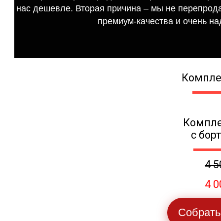
нас дешевле. Вторая причина – мы не перепрода
премиум-качества и очень на
Компле
Компле
с бор
4 5
4 0
Собрать