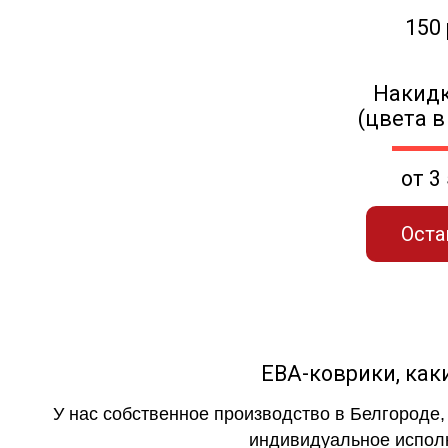
150
Накидк
(цвета в
от 3
Оста
ЕВА-коврики, к
У нас собственное производство в Белгороде,
индивидуальное исполн