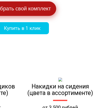
брать свой комплект
Купить в 1 клик
диков
Накидки на сидения
те)
(цвета в ассортименте)
т
от 3 500 рублей