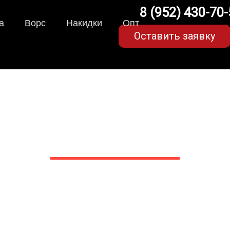
8 (952) 430-70
а
Ворс
Накидки
Опт
Оставить заявку
VA-коврики для Kia Selt
в Белгороде
 сами производим НЕУБИВАЕ
EVA-коврики премиум-качеств
полнении с бортиками (3D), так 