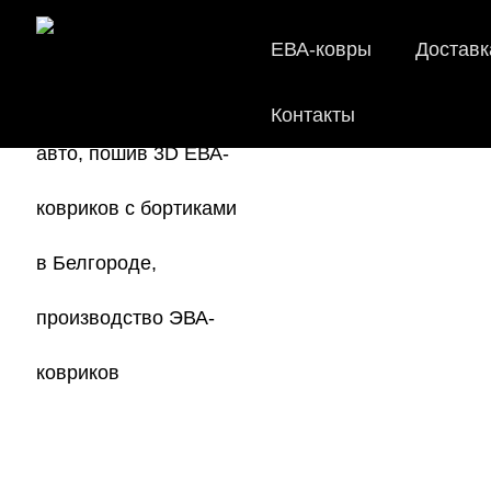
ЕВА-ковры
Доставк
Контакты
E
Мы
как в ис