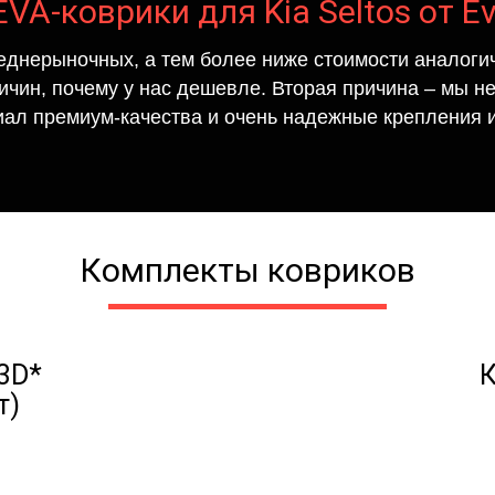
EVA-коврики для Kia Seltos от E
еднерыночных, а тем более ниже стоимости аналогич
ричин, почему у нас дешевле. Вторая причина – мы н
иал премиум-качества и очень надежные крепления и
Комплекты ковриков
3D*
К
т)