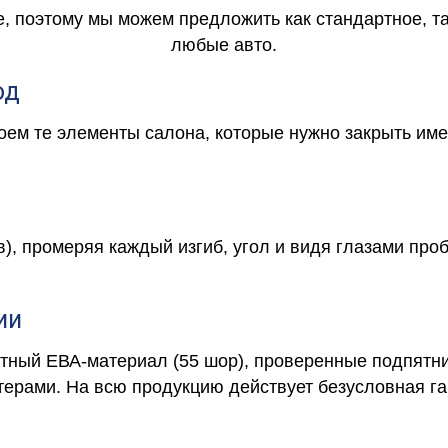
е, поэтому мы можем предложить как стандартное, т
любые авто.
од
роем те элементы салона, которые нужно закрыть и
в), промеряя каждый изгиб, угол и видя глазами про
ии
отный ЕВА-материал (55 шор), проверенные подпятни
ерами. На всю продукцию действует безусловная га