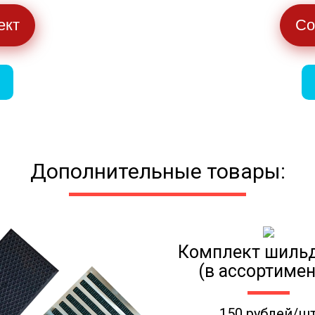
ект
Со
Дополнительные товары:
Комплект шиль
(в ассортимен
150 рублей/ш