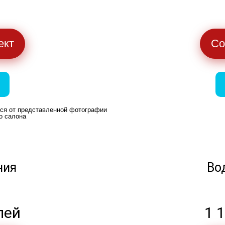
ект
Со
ься от представленной фотографии
о салона
ния
Во
лей
1 