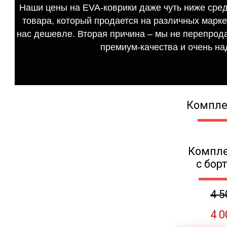
Наши цены на EVA-коврики даже чуть ниже сред
товара, который продается на различных маркет
нас дешевле. Вторая причина – мы не перепрода
премиум-качества и очень на
Компле
Компле
с бор
4 5
4 0