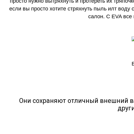
просто нужно вытряхнуть и протереть их тряпочк
если вы просто хотите стряхнуть пыль илт воду с
салон. С EVA все
Они сохраняют отличный внешний в
друг