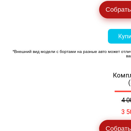
Собрать
Купи
*Внешний вид модели с бортами на разные авто может отли
ва
Компл
4 0
3 5
Собрать