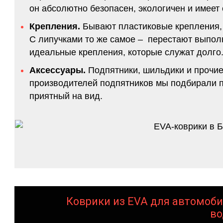
он абсолютно безопасен, экологичен и имее
Крепления.
Бывают пластиковые крепления, 
С липучками то же самое – перестают выполн
идеальные крепления, которые служат долго.
Аксессуары.
Подпятники, шильдики и прочие
производителей подпятников мы подбирали по
приятный на вид.
Коврики из EVA для автомоби
во