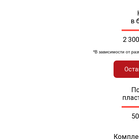
в 
2 30
*В зависимости от ра
Оста
П
плас
50
Компле