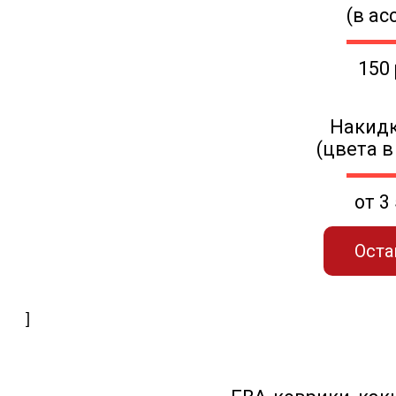
(в ас
150
Накидк
(цвета в
от 3
Оста
]