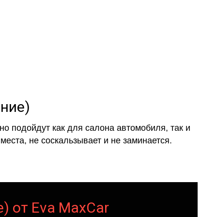
ение)
о подойдут как для салона автомобиля, так и
места, не соскальзывает и не заминается.
е) от Eva MaxCar