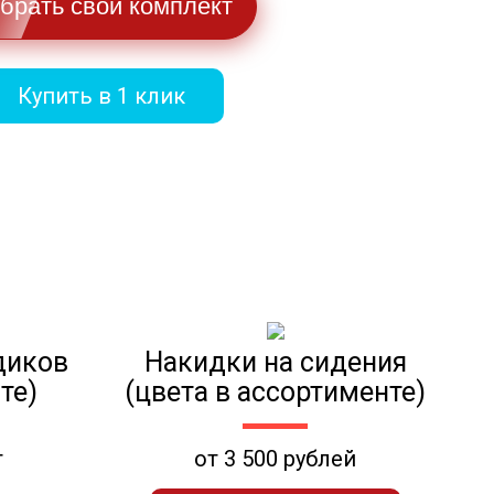
брать свой комплект
Купить в 1 клик
диков
Накидки на сидения
те)
(цвета в ассортименте)
т
от 3 500 рублей