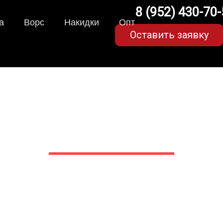
8 (952) 430-70
а
Ворс
Накидки
Опт
Оставить заявку
рики для Lexus ES (6 по
в Белгороде
 сами производим НЕУБИВАЕ
EVA-коврики премиум-качеств
полнении с бортиками (3D), так 