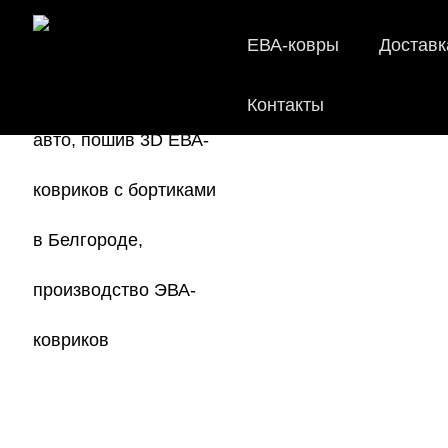
ЕВА-ковры
Доставк
Контакты
EVA-ков
Мы
как в ис