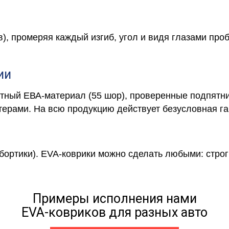
в), промеряя каждый изгиб, угол и видя глазами про
ии
отный ЕВА-материал (55 шор), проверенные подпятни
ерами. На всю продукцию действует безусловная га
 бортики). EVA-коврики можно сделать любыми: строги
Примеры исполнения нами
EVA-ковриков для разных авто