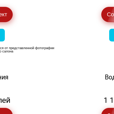
ект
Со
ься от представленной фотографии
о салона
ния
Во
лей
1 