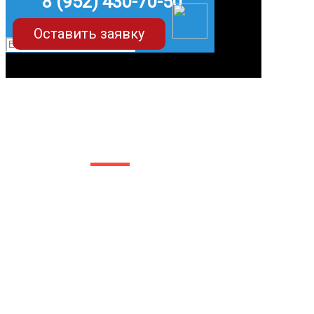
8 (952) 430-70-50
Оставить заявку
EVA-коврики для Lexus IS
(2 поколение)
в Белгороде
Мы сами производим
НЕУБИВАЕМЫЕ
EVA-коврики премиум-
качества
как в исполнении с
бортиками (3D), так и
обычные