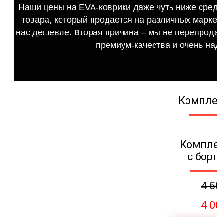
Наши цены на EVA-коврики даже чуть ниже сред
товара, который продается на различных маркет
нас дешевле. Вторая причина – мы не перепрода
премиум-качества и очень на
Компле
Компле
с бор
4 5
4 0