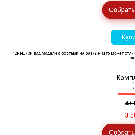
Собрать
Купи
*Внешний вид модели с бортами на разные авто может отли
ва
Компл
4 0
3 5
Собрать