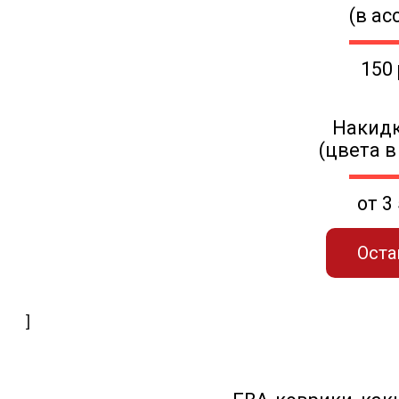
(в ас
150
Накидк
(цвета в
от 3
Оста
]