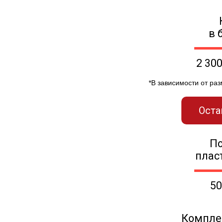
в 
2 30
*В зависимости от ра
Оста
П
плас
50
Компле