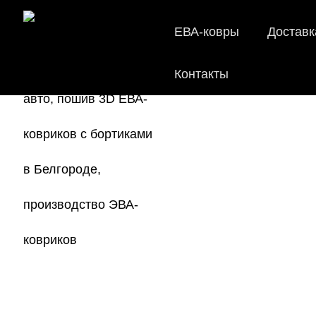
ЕВА-ковры
Доставк
Контакты
EVA-ков
Мы
как в ис