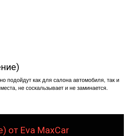
ение)
о подойдут как для салона автомобиля, так и
места, не соскальзывает и не заминается.
е) от Eva MaxCar