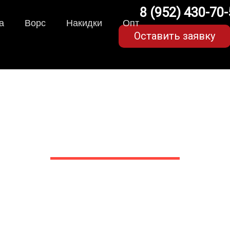
8 (952) 430-70
а
Ворс
Накидки
Опт
Оставить заявку
рики для Lexus UX (1 по
в Белгороде
 сами производим НЕУБИВАЕ
EVA-коврики премиум-качеств
полнении с бортиками (3D), так 