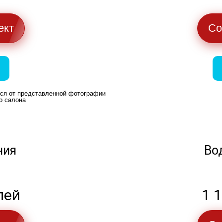
ект
Со
ься от представленной фотографии
о салона
ния
Во
лей
1 