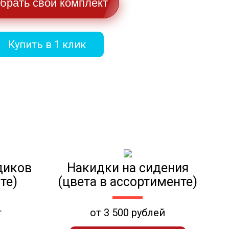
брать свой комплект
Купить в 1 клик
диков
Накидки на сидения
те)
(цвета в ассортименте)
т
от 3 500 рублей