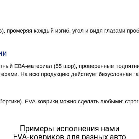
в), промеряя каждый изгиб, угол и видя глазами про
ии
отный ЕВА-материал (55 шор), проверенные подпятни
ерами. На всю продукцию действует безусловная га
 бортики). EVA-коврики можно сделать любыми: строги
Примеры исполнения нами
EVA-ковриков для разных авто