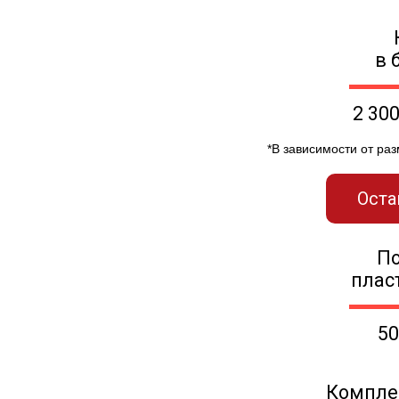
в 
2 30
*В зависимости от ра
Оста
П
плас
50
Компле