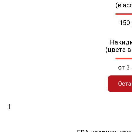
(в ас
150
Накидк
(цвета в
от 3
Оста
]