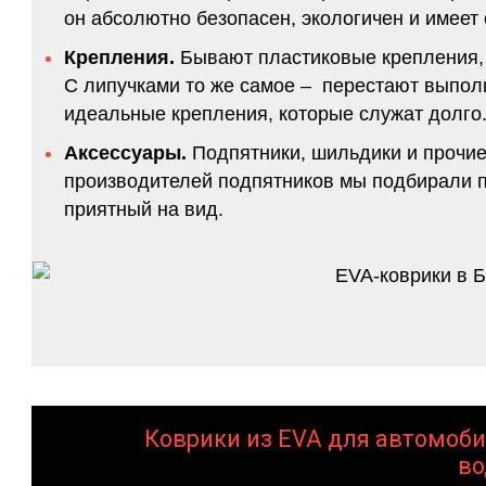
он абсолютно безопасен, экологичен и имее
Крепления.
Бывают пластиковые крепления, 
С липучками то же самое – перестают выполн
идеальные крепления, которые служат долго.
Аксессуары.
Подпятники, шильдики и прочие
производителей подпятников мы подбирали по
приятный на вид.
Коврики из EVA для автомоби
во