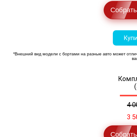
Собрать
Купи
*Внешний вид модели с бортами на разные авто может отли
ва
Компл
4 0
3 5
Собрать