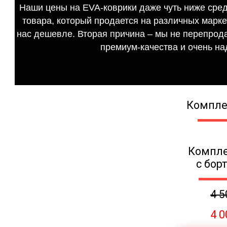
Наши цены на EVA-коврики даже чуть ниже сред
товара, который продается на различных маркет
нас дешевле. Вторая причина – мы не перепрода
премиум-качества и очень на
Компле
Компле
с бор
4 5
4 0