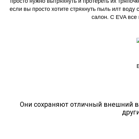
просто нужно вытряхнуть и протереть их тряпочк
если вы просто хотите стряхнуть пыль илт воду с
салон. С EVA все
Они сохраняют отличный внешний в
друг