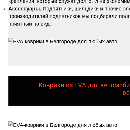
крепления, которые служат долго. И не экономим
Аксессуары.
Подпятники, шильдики и прочие эл
производителей подпятников мы подбирали полго
приятный на вид.
Коврики из EVA для автомоби
во