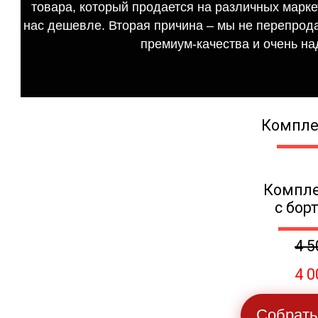
товара, который продается на различных маркет
нас дешевле. Вторая причина – мы не перепрода
премиум-качества и очень на
Компле
Компле
с бор
4 5
4 0
Собрать