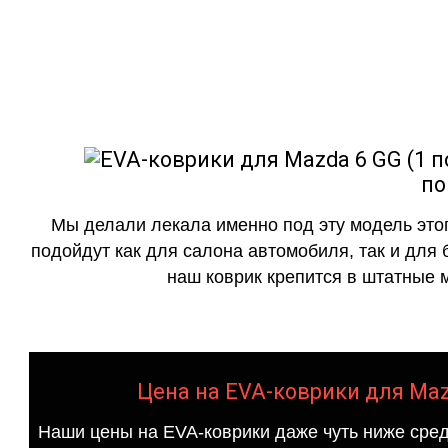
как в исполнении с бо
по
Мы делали лекала именно под эту модель этог
подойдут как для салона автомобиля, так и для 
наш коврик крепится в штатные м
Цена на EVA-коврики для Mazd
Наши цены на EVA-коврики даже чуть ниже сред