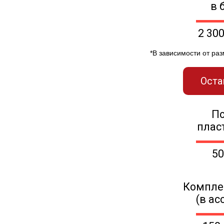
в 
2 30
*В зависимости от ра
Оста
П
плас
50
Компле
(в ас