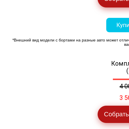
Купи
*Внешний вид модели с бортами на разные авто может отли
ва
Компл
4 0
3 5
Собрать