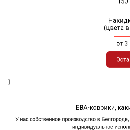
150
Накидк
(цвета в
от 3
Оста
]
ЕВА-коврики, к
У нас собственное производство в Белгороде,
индивидуальное исполн