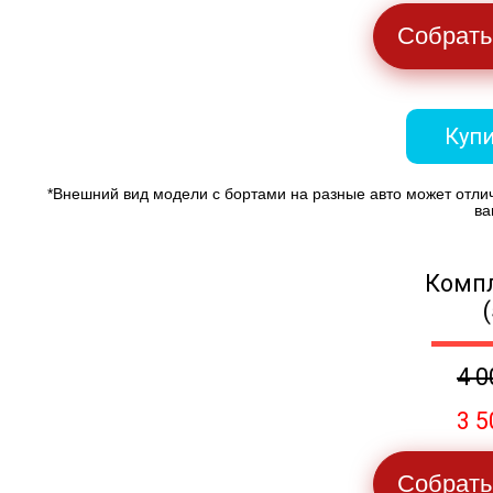
Собрать
Купи
*Внешний вид модели с бортами на разные авто может отли
ва
Компл
4 0
3 5
Собрать