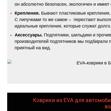
он абсолютно безопасен, экологичен и имее
Крепления.
Бывают пластиковые крепления, 
С липучками то же самое – перестают выполн
идеальные крепления, которые служат долго.
Аксессуары.
Подпятники, шильдики и прочие
производителей подпятников мы подбирали по
приятный на вид.
Коврики из EVA для автомоби
во