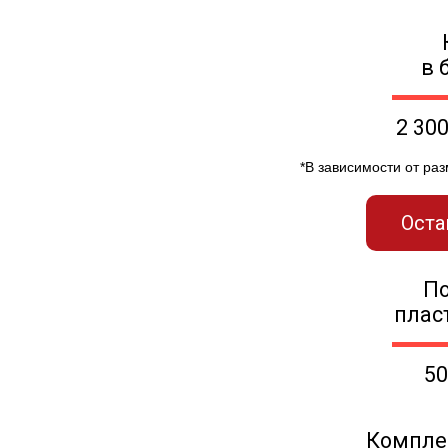
в 
2 30
*В зависимости от ра
Оста
П
плас
50
Компле