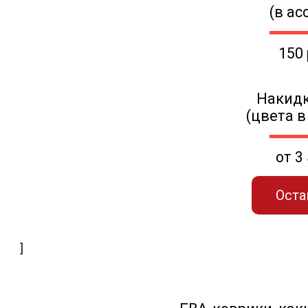
(в ас
150
Накидк
(цвета в
от 3
Оста
]