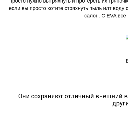
просто нужно вытряхнуть и протереть их тряпочк
если вы просто хотите стряхнуть пыль илт воду с
салон. С EVA все
Они сохраняют отличный внешний в
друг