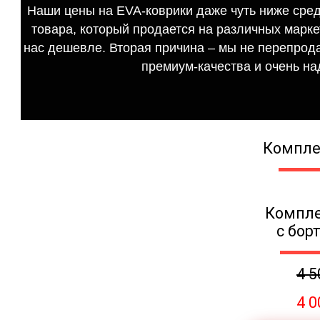
Наши цены на EVA-коврики даже чуть ниже сред
товара, который продается на различных маркет
нас дешевле. Вторая причина – мы не перепрода
премиум-качества и очень на
Компле
Компле
с бор
4 5
4 0