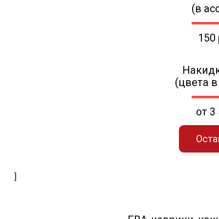
(в ас
150
Накидк
(цвета в
от 3
Оста
]