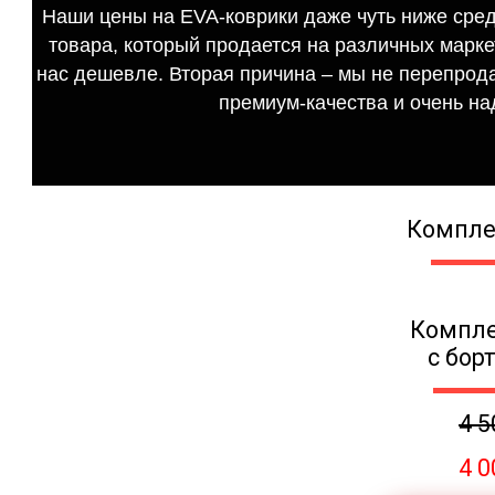
Наши цены на EVA-коврики даже чуть ниже сред
товара, который продается на различных маркет
нас дешевле. Вторая причина – мы не перепрода
премиум-качества и очень на
Компле
Компле
с бор
4 5
4 0