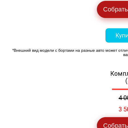
Собрать
Купи
*Внешний вид модели с бортами на разные авто может отли
ва
Компл
4 0
3 5
Собрать