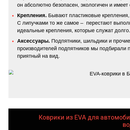
он абсолютно безопасен, экологичен и имее
Крепления.
Бывают пластиковые крепления, 
С липучками то же самое – перестают выполн
идеальные крепления, которые служат долго.
Аксессуары.
Подпятники, шильдики и прочие
производителей подпятников мы подбирали по
приятный на вид.
Коврики из EVA для автомоби
во