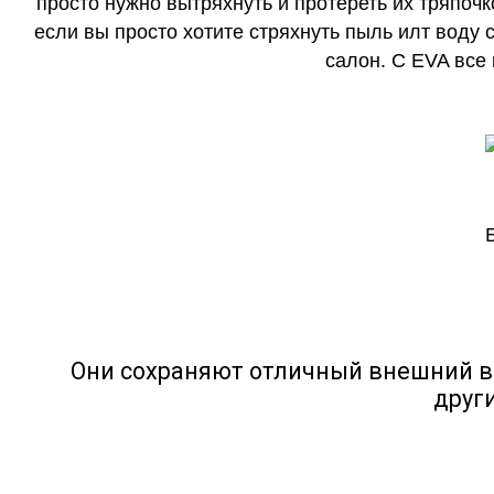
просто нужно вытряхнуть и протереть их тряпочк
если вы просто хотите стряхнуть пыль илт воду с
салон. С EVA все
Они сохраняют отличный внешний в
друг