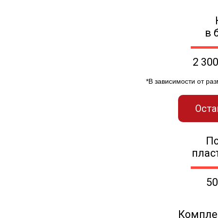
в 
2 30
*В зависимости от ра
Оста
П
плас
50
Компле