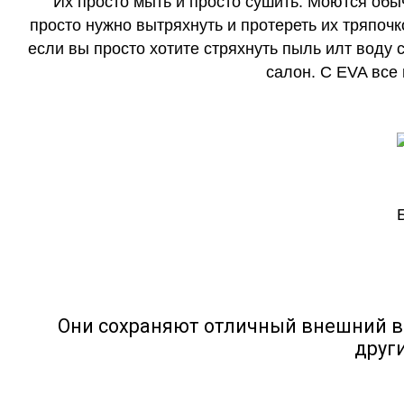
Их просто мыть и просто сушить. Моются обы
просто нужно вытряхнуть и протереть их тряпочк
если вы просто хотите стряхнуть пыль илт воду с
салон. С EVA все
Они сохраняют отличный внешний в
друг