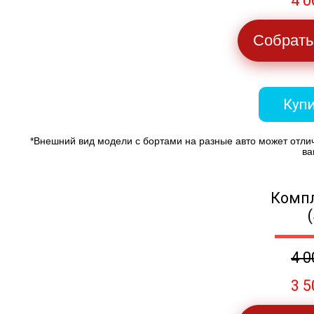
4 0
Собрать
Купи
*Внешний вид модели с бортами на разные авто может отли
ва
Компл
4 0
3 5