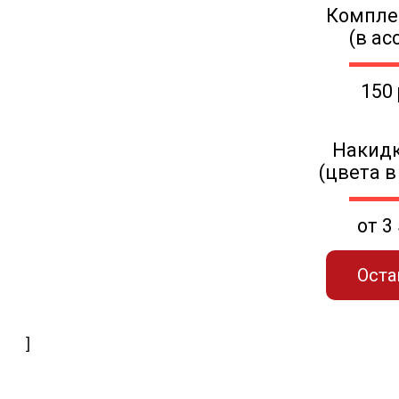
Компле
(в ас
150
Накидк
(цвета в
от 3
Оста
]