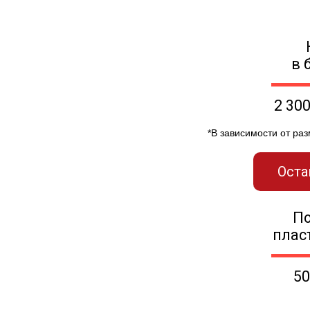
в 
2 30
*В зависимости от ра
Оста
П
плас
50