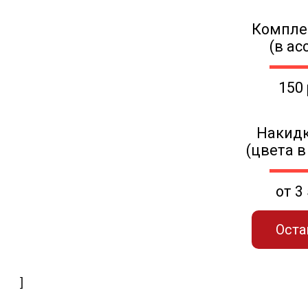
Компле
(в ас
150
Накидк
(цвета в
от 3
Оста
]