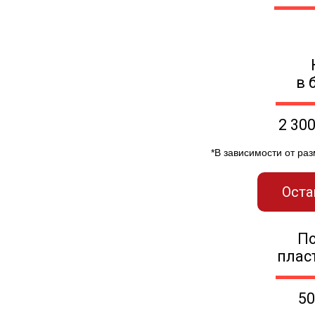
в 
2 30
*В зависимости от ра
Оста
П
плас
50