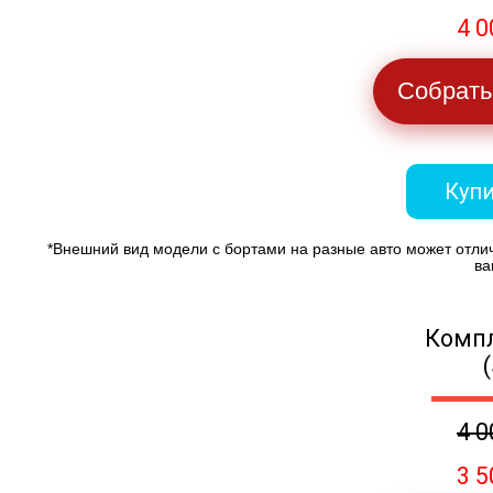
4 0
Собрать
Купи
*Внешний вид модели с бортами на разные авто может отли
ва
Компл
4 0
3 5