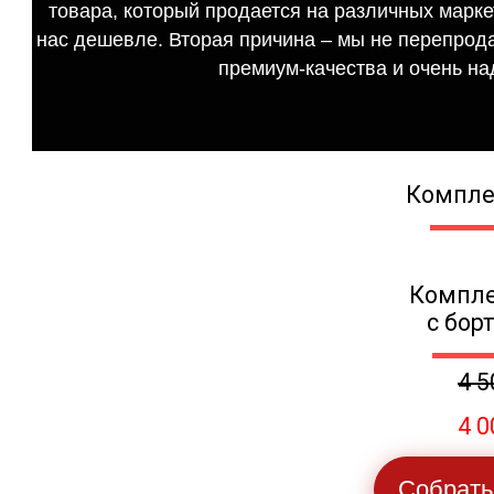
товара, который продается на различных маркет
нас дешевле. Вторая причина – мы не перепрода
премиум-качества и очень на
Компле
Компле
с бор
4 5
4 0
Собрать