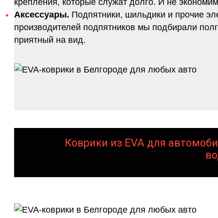
крепления, которые служат долго. И не экономим
Аксессуары.
Подпятники, шильдики и прочие эл
производителей подпятников мы подбирали полго
приятный на вид.
Коврики из EVA для автомоби
во