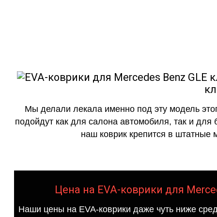
как в исполнении с бо
кл
Мы делали лекала именно под эту модель этог
подойдут как для салона автомобиля, так и для 
наш коврик крепится в штатные м
Цена на EVA-коврики для Merced
Наши цены на EVA-коврики даже чуть ниже сред