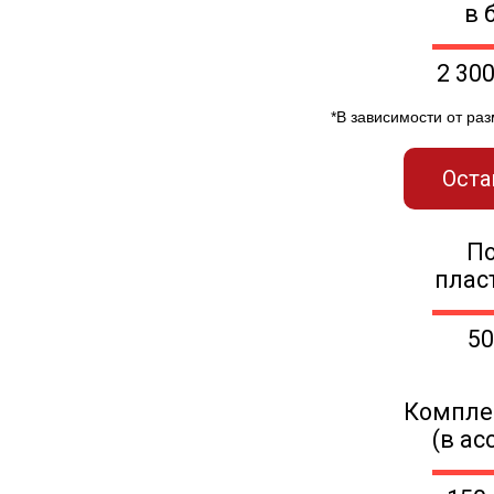
в 
2 30
*В зависимости от ра
Оста
П
плас
50
Компле
(в ас