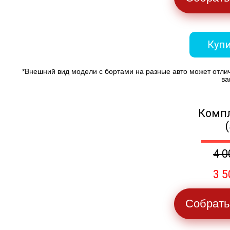
Купи
*Внешний вид модели с бортами на разные авто может отли
ва
Компл
4 0
3 5
Собрать