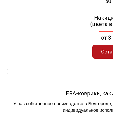
150
Накидк
(цвета в
от 3
Оста
]
ЕВА-коврики, к
У нас собственное производство в Белгороде,
индивидуальное исполн