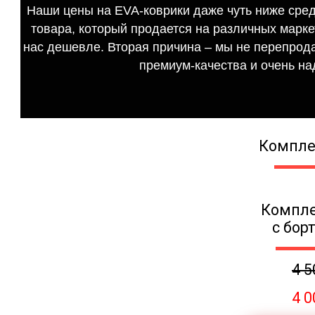
Наши цены на EVA-коврики даже чуть ниже сред
товара, который продается на различных маркет
нас дешевле. Вторая причина – мы не перепрода
премиум-качества и очень на
Компле
Компле
с бор
4 5
4 0