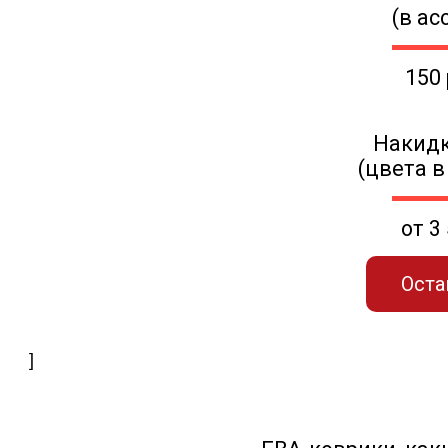
(в ас
150
Накидк
(цвета в
от 3
Оста
]