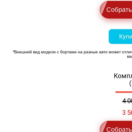
Собрать
Купи
*Внешний вид модели с бортами на разные авто может отли
ва
Компл
4 0
3 5
Собрать