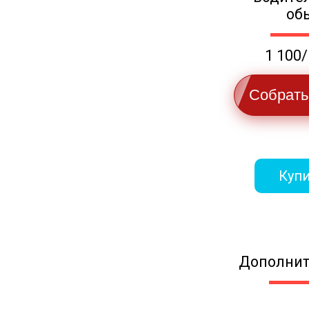
об
1 100/
Собрать
Купи
Дополнит