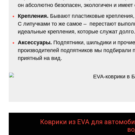
он абсолютно безопасен, экологичен и имее
Крепления.
Бывают пластиковые крепления, 
С липучками то же самое – перестают выполн
идеальные крепления, которые служат долго.
Аксессуары.
Подпятники, шильдики и прочие
производителей подпятников мы подбирали по
приятный на вид.
Коврики из EVA для автомоби
во