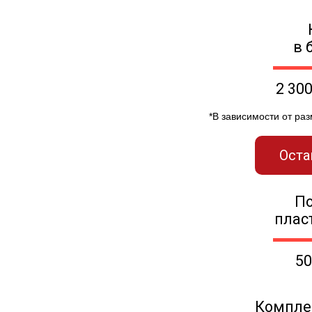
в 
2 30
*В зависимости от ра
Оста
П
плас
50
Компле