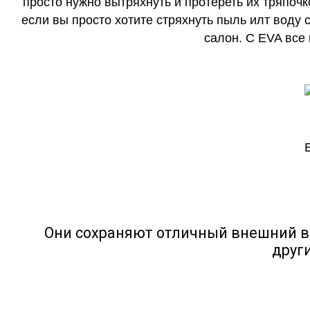
просто нужно вытряхнуть и протереть их тряпочк
если вы просто хотите стряхнуть пыль илт воду с
салон. С EVA все
Они сохраняют отличный внешний в
друг