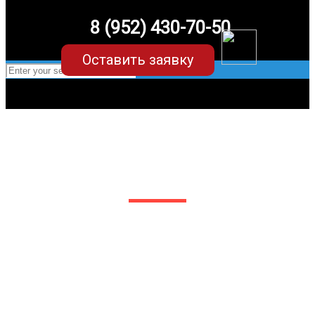
8 (952) 430-70-50
Оставить заявку
EVA-коврики для Mini Coupe Cooper
R56
в Белгороде
Мы сами производим НЕУБИВАЕМЫЕ
EVA-коврики премиум-качества
как в исполнении с бортиками (3D),
так и обычные