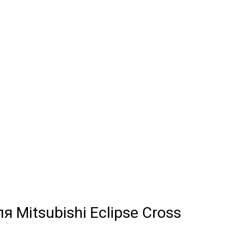
pse Cross
МЫЕ
а
и обычные
 Mitsubishi Eclipse Cross