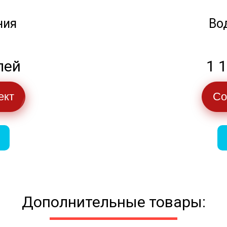
ния
Во
лей
1 
ект
Со
Дополнительные товары: