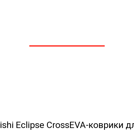
ики для Mitsubishi Ecli
в Белгороде
 сами производим НЕУБИВАЕ
EVA-коврики премиум-качеств
полнении с бортиками (3D), так 
EVA-коврики для