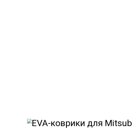
EVA-ковр
Мы
как в ис