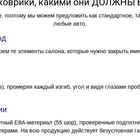
коврики, какими они ДОЛЖНЫ
е, поэтому мы можем предложить как стандартное, т
любые авто.
од
роем те элементы салона, которые нужно закрыть и
в), промеряя каждый изгиб, угол и видя глазами про
ии
отный ЕВА-материал (55 шор), проверенные подпятни
ерами. На всю продукцию действует безусловная га