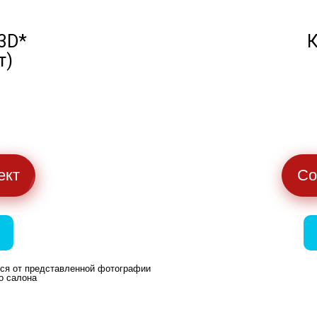
3D*
К
т)
ект
Со
ься от представленной фотографии
о салона