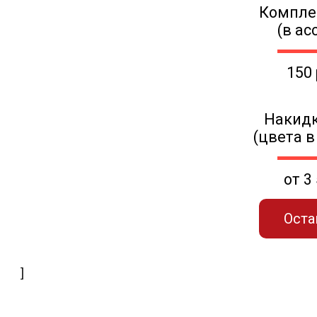
Компле
(в ас
150
Накидк
(цвета в
от 3
Оста
]