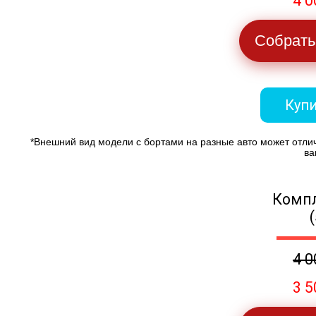
4 0
Собрать
Купи
*Внешний вид модели с бортами на разные авто может отли
ва
Компл
4 0
3 5