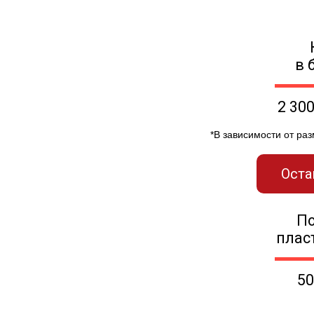
в 
2 30
*В зависимости от ра
Оста
П
плас
50