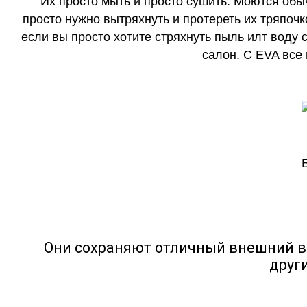
Их просто мыть и просто сушить. Моются обы
просто нужно вытряхнуть и протереть их тряпочк
если вы просто хотите стряхнуть пыль илт воду с
салон. С EVA все
Они сохраняют отличный внешний в
друг