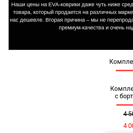
Наши цены на EVA-коврики даже чуть ниже сред
товара, который продается на различных маркет
нас дешевле. Вторая причина – мы не перепрода
премиум-качества и очень на
Компле
Компле
с бор
4 5
4 0