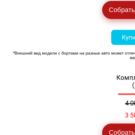
Собрать
Купи
*Внешний вид модели с бортами на разные авто может отли
ва
Компл
4 0
3 5
Собрать