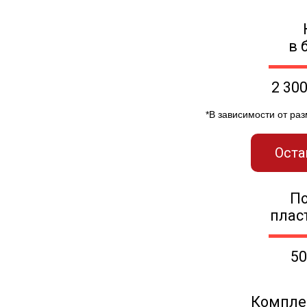
в 
2 30
*В зависимости от ра
Оста
П
плас
50
Компле