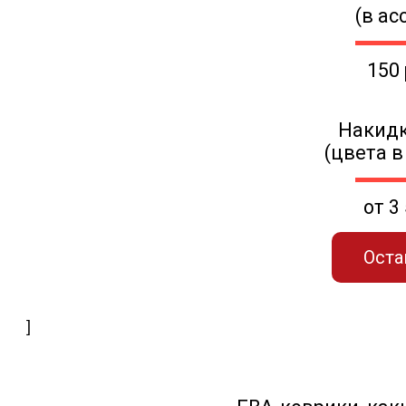
(в ас
150
Накидк
(цвета в
от 3
Оста
]