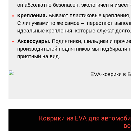
он абсолютно безопасен, экологичен и имее
Крепления.
Бывают пластиковые крепления, 
С липучками то же самое – перестают выполн
идеальные крепления, которые служат долго.
Аксессуары.
Подпятники, шильдики и прочие
производителей подпятников мы подбирали по
приятный на вид.
Коврики из EVA для автомоби
во