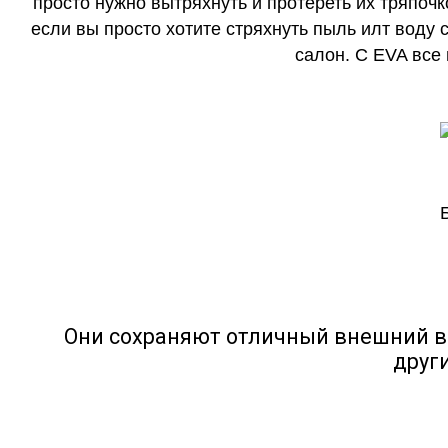
просто нужно вытряхнуть и протереть их тряпочк
если вы просто хотите стряхнуть пыль илт воду с
салон. С EVA все
Они сохраняют отличный внешний в
друг