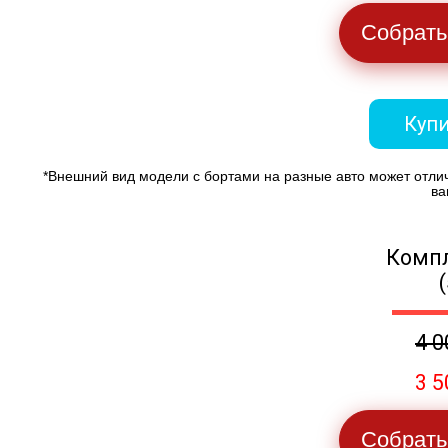
Собрать
Купи
*Внешний вид модели с бортами на разные авто может отли
ва
Компл
4 0
3 5
Собрать