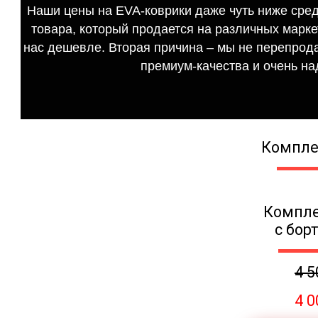
Наши цены на EVA-коврики даже чуть ниже сред
товара, который продается на различных маркет
нас дешевле. Вторая причина – мы не перепрода
премиум-качества и очень на
Компле
Компле
с бор
4 5
4 0