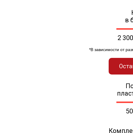
в 
2 30
*В зависимости от ра
Оста
П
плас
50
Компле