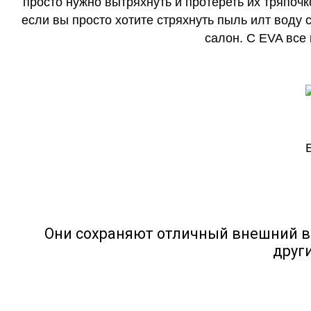
просто нужно вытряхнуть и протереть их тряпочк
если вы просто хотите стряхнуть пыль илт воду с
салон. С EVA все
Они сохраняют отличный внешний в
друг