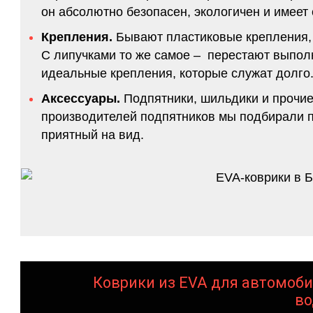
он абсолютно безопасен, экологичен и имее
Крепления.
Бывают пластиковые крепления, 
С липучками то же самое – перестают выполн
идеальные крепления, которые служат долго.
Аксессуары.
Подпятники, шильдики и прочие
производителей подпятников мы подбирали по
приятный на вид.
Коврики из EVA для автомоби
во