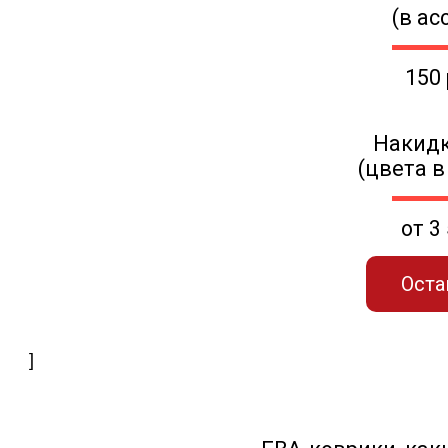
(в ас
150
Накидк
(цвета в
от 3
Оста
]