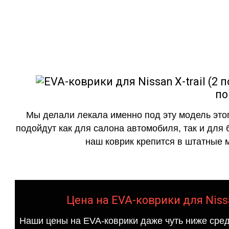
как в исполнении с бо
по
Мы делали лекала именно под эту модель этог
подойдут как для салона автомобиля, так и для 
наш коврик крепится в штатные м
Цена на EVA-коврики для Nissa
Наши цены на EVA-коврики даже чуть ниже сред