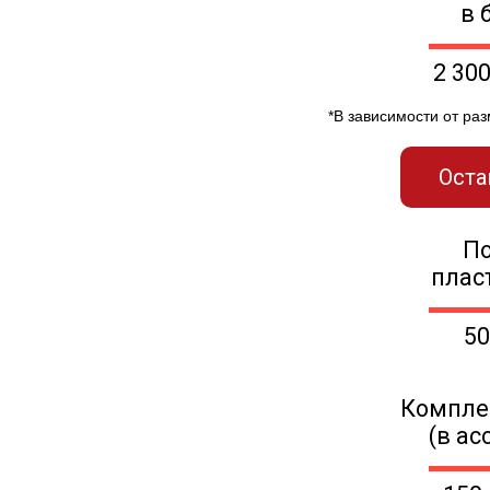
в 
2 30
*В зависимости от ра
Оста
П
плас
50
Компле
(в ас