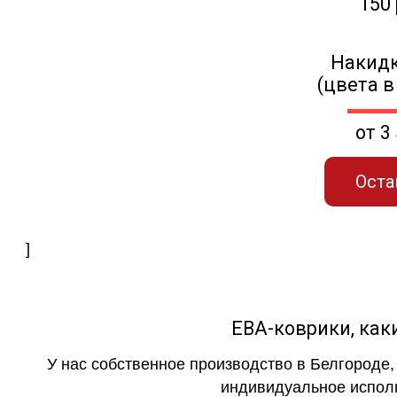
150
Накидк
(цвета в
от 3
Оста
]
ЕВА-коврики, к
У нас собственное производство в Белгороде,
индивидуальное исполн