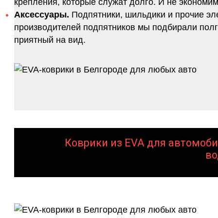
крепления, которые служат долго. И не экономим
Аксессуары.
Подпятники, шильдики и прочие эл
производителей подпятников мы подбирали полго
приятный на вид.
Коврики из EVA для автомоби
во