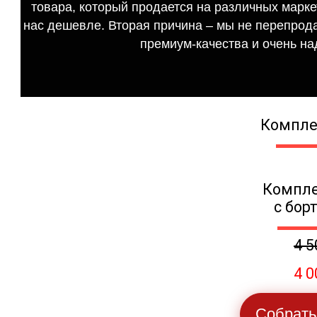
товара, который продается на различных маркет
нас дешевле. Вторая причина – мы не перепрода
премиум-качества и очень на
Компле
Компле
с бор
4 5
4 0
Собрать