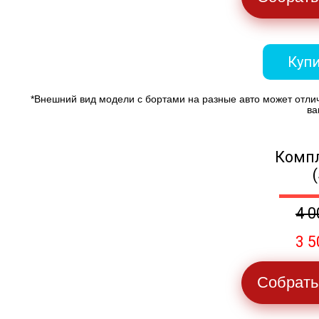
Купи
*Внешний вид модели с бортами на разные авто может отли
ва
Компл
4 0
3 5
Собрать